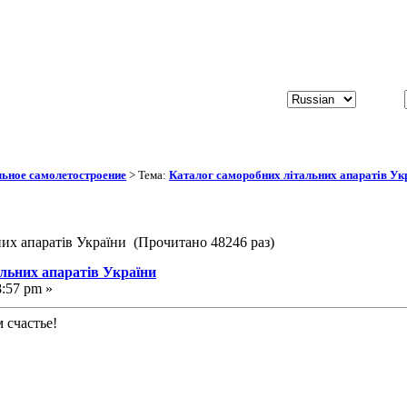
ьное самолетостроение
> Тема:
Каталог саморобних літальних апаратів Ук
них апаратів України (Прочитано 48246 раз)
альних апаратів України
8:57 pm »
 счастье!