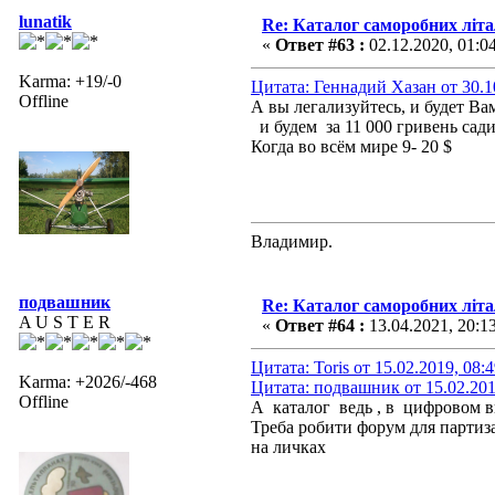
lunatik
Re: Каталог саморобних літ
«
Ответ #63 :
02.12.2020, 01:0
Karma: +19/-0
Цитата: Геннадий Хазан от 30.1
Offline
А вы легализуйтесь, и будет Вам
и будем за 11 000 гривень сади
Когда во всём мире 9- 20 $
Влaдимир.
подвашник
Re: Каталог саморобних літ
A U S T E R
«
Ответ #64 :
13.04.2021, 20:1
Цитата: Toris от 15.02.2019, 08:
Karma: +2026/-468
Цитата: подвашник от 15.02.201
Offline
А каталог ведь , в цифровом 
Треба робити форум для партизані
на личках