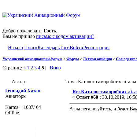
Добро пожаловать,
Гость
.
Вам не пришло
письмо с кодом активации?
Начало
Поиск
Календарь
Тэги
Войти
Регистрация
Украинский авиационный форум
>
Форум
>
Легкая авиация
>
Самодеятел
Страниц:
«
1
2
3
4
5
|
Вниз
Автор
Тема: Каталог саморобних літаль
Геннадий Хазан
Re: Каталог саморобних літ
Авиаторы
«
Ответ #60 :
30.10.2019, 16:5
Karma: +1087/-64
А вы легализуйтесь, и будет Вам
Offline