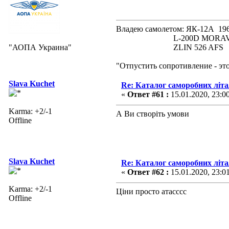
Владею самолетом: ЯК-12А
L-200D MORAVA 19
"АОПА Украина"
ZLIN 526 AFS 19
"Отпустить сопротивление - эт
Slava Kuchet
Re: Каталог саморобних літ
«
Ответ #61 :
15.01.2020, 23:0
Karma: +2/-1
А Ви створіть умови
Offline
Slava Kuchet
Re: Каталог саморобних літ
«
Ответ #62 :
15.01.2020, 23:0
Karma: +2/-1
Ціни просто атасссс
Offline