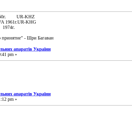
 1960г. UR-KHZ
61г.UR-KHG
74г.
о принятие" - Шри Багаван
альних апаратів України
0:41 pm »
альних апаратів України
1:12 pm »