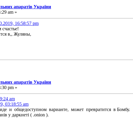
альних апаратів України
4:29 am »
0.2019, 16:58:57 pm
 счастье!
тся в,, Жуляны,
альних апаратів України
3:30 pm »
49:24 am
9, 03:18:55 am
виде и общедоступном варианте, может превратится в Бомбу.
в у даркнеті ( .onion ).