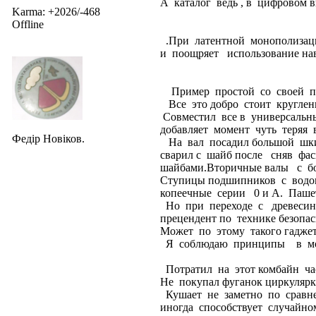
А каталог ведь , в цифровом 
Karma: +2026/-468
Offline
.При латентной монополизаци
и поощряет использование на
Пример простой со своей практ
Все это добро стоит круглен
Совместил все в универсальн
добавляет момент чуть теряя 
Федір Новіков.
На вал посадил большой шкив
сварил с шайб после сняв фас
шайбами.Вторичные валы с бо
Ступицы подшипников с водоп
копеечные серии 0 и А. Паше
Но при переходе с древесины
прецендент по технике безопа
Может по этому такого гаджет
Я соблюдаю принципы в моме
Потратил на этот комбайн час
Не покупал фуганок циркулярку
Кушает не заметно по сравн
иногда способствует случайн