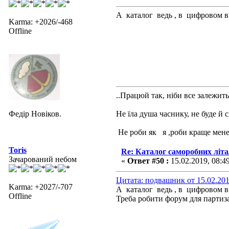
А каталог ведь , в цифровом 
Karma: +2026/-468
Offline
..Працюй так, ніби все залежить 
Федір Новіков.
Не їла душа часнику, не буде й 
Не роби як я ,роби краще мене
Toris
Re: Каталог саморобних літ
Зачарований небом
«
Ответ #50 :
15.02.2019, 08:4
Цитата: подвашник от 15.02.201
Karma: +2027/-707
А каталог ведь , в цифровом 
Offline
Треба робити форум для партизані