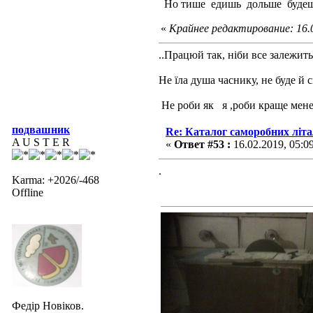
Но тише едишь дольше будеш
«
Крайнее редактирование: 16.
..Працюй так, ніби все залежить 
Не їла душа часнику, не буде й 
Не роби як я ,роби краще мене
подвашник
Re: Каталог саморобних літ
A U S T E R
«
Ответ #53 :
16.02.2019, 05:0
.
Karma: +2026/-468
Offline
Федір Новіков.