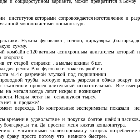
виде и общедоступном варианте, может превратится в Бомбу
и институтов которыми сопровождается изготовление и разр
вязанной монополистами коньюнктуры.
ики. Нужны фуговалка , точило, циркулярка ,болгарка, долбеж
ькую сумму.
ый комбайн с 120 ватным асинхронным двигателем который пр
в оборотах
 от старой стиралки , а малые шкивы 6 шт.
ки для ремня. Вал фуговалки тоже сваркой и c
лта м14 с разрезной втулкой под подшипники
роводной трубы которую вдоль разрезал и обжав вокруг под
т сказочно и прошел длительный испытательный. Все вмеща
 на металл всегда летят искры и возникает
сности. Искры летят на оставшуюся тырсу.
а нет в продаже?
нт перехода. Но контрольные эксперименты показали нево
ы времени в удовольствие и покупка болтов шайб и пасиков.
 болгарку...и т.д. Да простит меня клятая коньюнктура.
ению с магазинными коллекторными у которых потребление 
ому браку просто потому что немного быстрее.