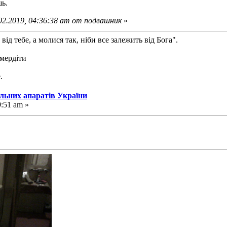
ь.
02.2019, 04:36:38 am от подвашник
»
від тебе, а молися так, ніби все залежить від Бога".
смердіти
.
альних апаратів України
9:51 am »