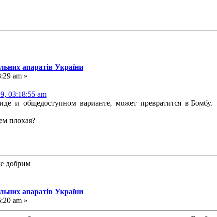
альних апаратів України
8:29 am »
9, 03:18:55 am
виде и общедоступном варианте, может превратится в Бомбу.
ем плохая?
же добрим
альних апаратів України
6:20 am »