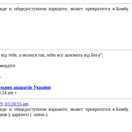
виде и общедоступном варианте, может превратится в Бомбу.
від тебе, а молися так, ніби все залежить від Бога".
смердіти
.
альних апаратів України
9:24 am »
9, 03:18:55 am
виде и общедоступном варианте, может превратится в Бомбу.
в у даркнеті ( .onion ).