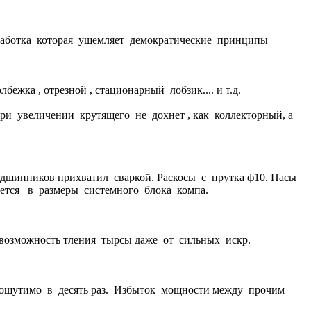
аботка которая ущемляет демократические принципы
ка , отрезной , стационарный лобзик.... и т.д.
и увеличении крутящего не дохнет , как коллекторный, а
шипников прихватил сваркой. Раскосы с прутка ф10. Пасы
ется в размеры системного блока компа.
зможность тления тырсы даже от сильных искр.
ощутимо в десять раз. Избыток мощности между прочим