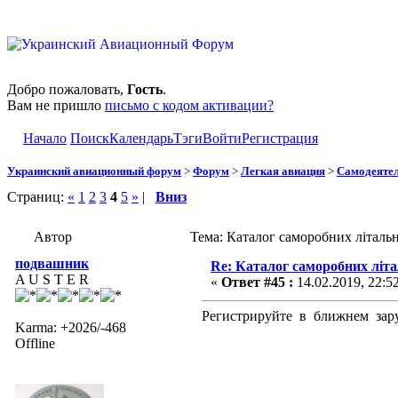
Добро пожаловать,
Гость
.
Вам не пришло
письмо с кодом активации?
Начало
Поиск
Календарь
Тэги
Войти
Регистрация
Украинский авиационный форум
>
Форум
>
Легкая авиация
>
Самодеятел
Страниц:
«
1
2
3
4
5
»
|
Вниз
Автор
Тема: Каталог саморобних літаль
подвашник
Re: Каталог саморобних літ
A U S T E R
«
Ответ #45 :
14.02.2019, 22:5
Регистрируйте в ближнем зару
Karma: +2026/-468
Offline