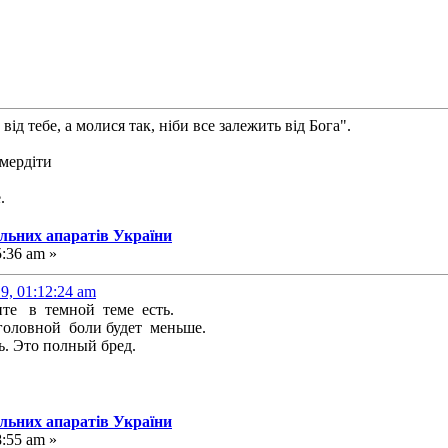
від тебе, а молися так, ніби все залежить від Бога".
смердіти
.
альних апаратів України
5:36 am »
9, 01:12:24 am
те в темной теме есть.
оловной боли будет меньше.
ь. Это полный бред.
альних апаратів України
8:55 am »