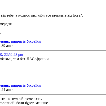
від тебе, а молися так, ніби все залежить від Бога".
смердіти
.
альних апаратів України
3:39 am »
9, 22:52:23 pm
бежье , там без ДАСофрении.
альних апаратів України
2:24 am »
те в темной теме есть.
оловной боли будет меньше.