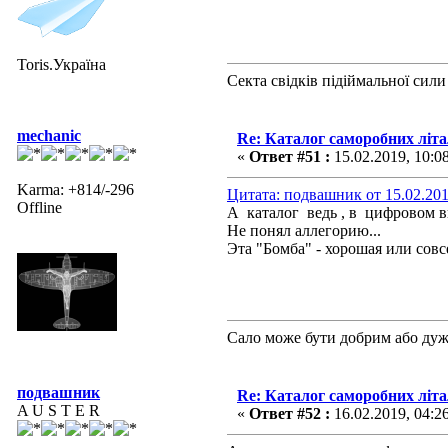
Toris.Україна
Секта свідків підіймальної сили
mechanic
Re: Каталог саморобних літ
«
Ответ #51 :
15.02.2019, 10:0
Karma: +814/-296
Цитата: подвашник от 15.02.201
Offline
А каталог ведь , в цифровом 
Не понял аллегорию...
Эта "Бомба" - хорошая или совс
Сало може бути добрим або ду
подвашник
Re: Каталог саморобних літ
A U S T E R
«
Ответ #52 :
16.02.2019, 04:2