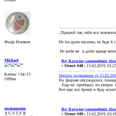
..Працюй так, ніби все залежить 
Федір Новіков.
Не їла душа часнику, не буде й 
Не роби як я ,роби краще мене
Michael
Re: Каталог саморобних літ
«
Ответ #48 :
15.02.2019, 01:2
Karma: +54/-15
Цитата: подвашник от 15.02.201
Offline
На форуме обсуждалось поищи
Еще не пробовал но уверен г
Вот щас все брошу и буду искат
подвашник
Re: Каталог саморобних літ
A U S T E R
«
Ответ #49 :
15.02.2019, 03:1