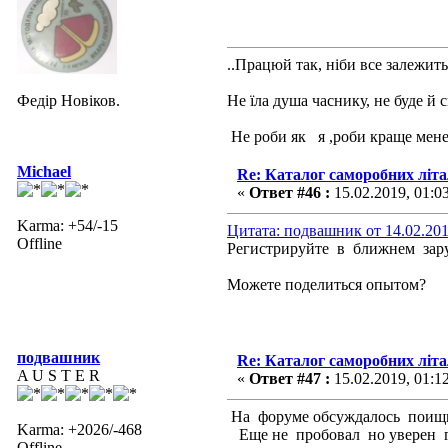
..Працюй так, ніби все залежить 
Федір Новіков.
Не їла душа часнику, не буде й 
Не роби як я ,роби краще мене
Michael
Re: Каталог саморобних літ
«
Ответ #46 :
15.02.2019, 01:0
Karma: +54/-15
Цитата: подвашник от 14.02.201
Offline
Регистрируйте в ближнем зару
Можете поделиться опытом?
подвашник
Re: Каталог саморобних літ
A U S T E R
«
Ответ #47 :
15.02.2019, 01:1
На форуме обсуждалось поищи
Karma: +2026/-468
Еще не пробовал но уверен г
Offline