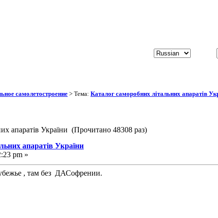
ьное самолетостроение
> Тема:
Каталог саморобних літальних апаратів Ук
них апаратів України (Прочитано 48308 раз)
альних апаратів України
2:23 pm »
бежье , там без ДАСофрении.