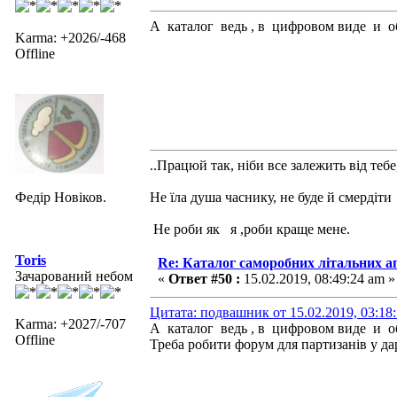
А каталог ведь , в цифровом виде и 
Karma: +2026/-468
Offline
..Працюй так, ніби все залежить від тебе
Федір Новіков.
Не їла душа часнику, не буде й смердіти
Не роби як я ,роби краще мене.
Toris
Re: Каталог саморобних літальних а
Зачарований небом
«
Ответ #50 :
15.02.2019, 08:49:24 am »
Цитата: подвашник от 15.02.2019, 03:18
Karma: +2027/-707
А каталог ведь , в цифровом виде и 
Offline
Треба робити форум для партизанів у дарк