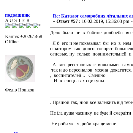
подвашник
Re: Каталог саморобних літальних а
A U S T E R
«
Ответ #57 :
16.02.2019, 15:36:03 pm »
Дело было не в бабине долбоебы все в
Karma: +2026/-468
Offline
Я б его и не показывал бы но в нем
о котором так долго говорят большев
огневые, ну только повнимательней и
А вот реестровых с вольными самоле
так и до персоналок можна докатится.
, воспитателей... Смешно.
И в спецназах сцикуны.
Федір Новіков.
..Працюй так, ніби все залежить від тебе
Не їла душа часнику, не буде й смердіти
Не роби як я ,роби краще мене.