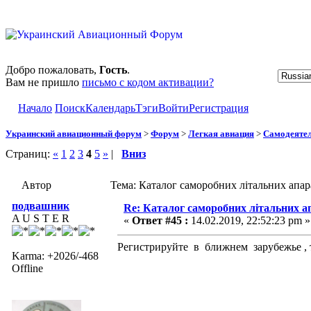
Добро пожаловать,
Гость
.
Вам не пришло
письмо с кодом активации?
Начало
Поиск
Календарь
Тэги
Войти
Регистрация
Украинский авиационный форум
>
Форум
>
Легкая авиация
>
Самодеятел
Страниц:
«
1
2
3
4
5
»
|
Вниз
Автор
Тема: Каталог саморобних літальних апар
подвашник
Re: Каталог саморобних літальних а
A U S T E R
«
Ответ #45 :
14.02.2019, 22:52:23 pm »
Регистрируйте в ближнем зарубежье ,
Karma: +2026/-468
Offline