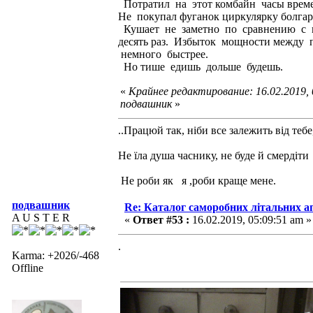
Потратил на этот комбайн часы време
Не покупал фуганок циркулярку болгарк
Кушает не заметно по сравнению с 
десять раз. Избыток мощности между 
немного быстрее.
Но тише едишь дольше будешь.
«
Крайнее редактирование: 16.02.2019,
подвашник
»
..Працюй так, ніби все залежить від тебе
Не їла душа часнику, не буде й смердіти
Не роби як я ,роби краще мене.
подвашник
Re: Каталог саморобних літальних а
A U S T E R
«
Ответ #53 :
16.02.2019, 05:09:51 am »
.
Karma: +2026/-468
Offline