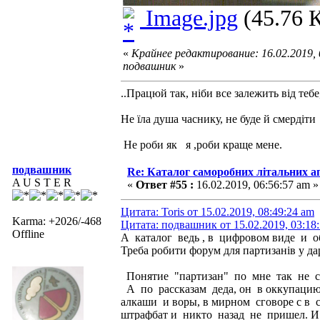
Image.jpg
(45.76 К
«
Крайнее редактирование: 16.02.2019,
подвашник
»
..Працюй так, ніби все залежить від тебе
Не їла душа часнику, не буде й смердіти
Не роби як я ,роби краще мене.
подвашник
Re: Каталог саморобних літальних а
A U S T E R
«
Ответ #55 :
16.02.2019, 06:56:57 am »
Цитата: Toris от 15.02.2019, 08:49:24 am
Karma: +2026/-468
Цитата: подвашник от 15.02.2019, 03:18
Offline
А каталог ведь , в цифровом виде и 
Треба робити форум для партизанів у дарк
Понятие "партизан" по мне так не со
А по рассказам деда, он в оккупацию
алкаши и воры, в мирном сговоре с в
штрафбат и никто назад не пришел. И