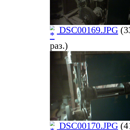
DSC00169.JPG
(3
раз.)
DSC00170.JPG
(4