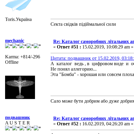
Toris.Україна
Секта свідків підіймальної сили
mechanic
Re: Каталог саморобних літальних а
«
Ответ #51 :
15.02.2019, 10:08:29 am »
Karma: +814/-296
Цитата: подвашник от 15.02.2019, 03:18
Offline
А каталог ведь , в цифровом виде и 
Не понял аллегорию...
Эта "Бомба" - хорошая или совсем плох
Сало може бути добрим або дуже добри
подвашник
Re: Каталог саморобних літальних а
A U S T E R
«
Ответ #52 :
16.02.2019, 04:26:20 am »