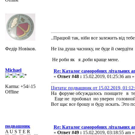
..Працюй так, ніби все залежить від тебе
Федір Новіков.
Не їла душа часнику, не буде й смердіти
Не роби як я ,роби краще мене.
Michael
Re: Каталог саморобних літальних а
«
Ответ #48 :
15.02.2019, 01:25:36 am »
Karma: +54/-15
Цитата: подвашник от 15.02.2019, 01:12
Offline
На форуме обсуждалось поищите в те
Еще не пробовал но уверен головной
Вот щас все брошу и буду искать. Это п
подвашник
Re: Каталог саморобних літальних а
A U S T E R
«
Ответ #49 :
15.02.2019, 03:18:55 am »