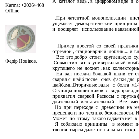
А каталог ведь , в цифровом виде и 
Karma: +2026/-468
Offline
.При латентной монополизации инсти
ущемляет демократические принципы
и поощряет использование навязанно
Пример простой со своей практики. Н
отрезной , стационарный лобзик.... и т.д
Все это добро стоит кругленькую су
Федір Новіков.
Совместил все в универсальный комб
крутящего не дохнет , как коллекторн
На вал посадил большой шкив от ста
сварил с шайб после сняв фаски для р
шайбами.Вторичные валы с болта м14
Ступицы подшипников с водопроводн
прихватил сваркой. Раскосы с прутка
длительный испытательный. Все вмещ
Но при переходе с древесины на мет
прецендент по технике безопасности.
Может по этому такого гаджета нет в
Я соблюдаю принципы в момент пер
тления тырсы даже от сильных искр.