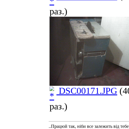
раз.)
DSC00171.JPG
(4
раз.)
..Працюй так, ніби все залежить від тебе