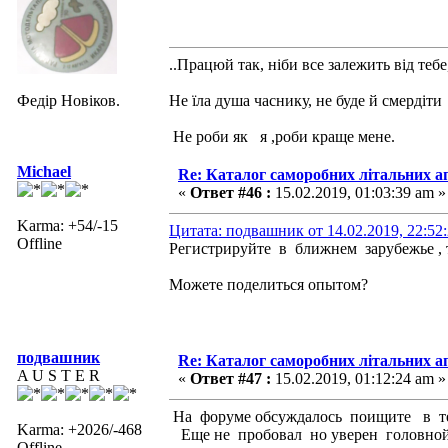
..Працюй так, ніби все залежить від тебе
Федір Новіков.
Не їла душа часнику, не буде й смердіти
Не роби як я ,роби краще мене.
Michael
Re: Каталог саморобних літальних а
«
Ответ #46 :
15.02.2019, 01:03:39 am »
Karma: +54/-15
Цитата: подвашник от 14.02.2019, 22:52
Offline
Регистрируйте в ближнем зарубежье ,
Можете поделиться опытом?
подвашник
Re: Каталог саморобних літальних а
A U S T E R
«
Ответ #47 :
15.02.2019, 01:12:24 am »
На форуме обсуждалось поищите в те
Karma: +2026/-468
Еще не пробовал но уверен головной
Offline