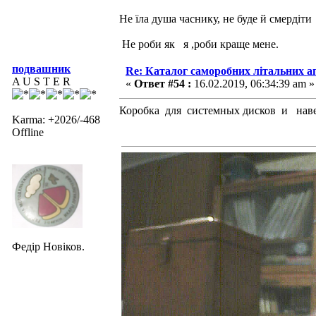
Не їла душа часнику, не буде й смердіти
Не роби як я ,роби краще мене.
подвашник
Re: Каталог саморобних літальних а
A U S T E R
«
Ответ #54 :
16.02.2019, 06:34:39 am »
Коробка для системных дисков и наве
Karma: +2026/-468
Offline
Федір Новіков.