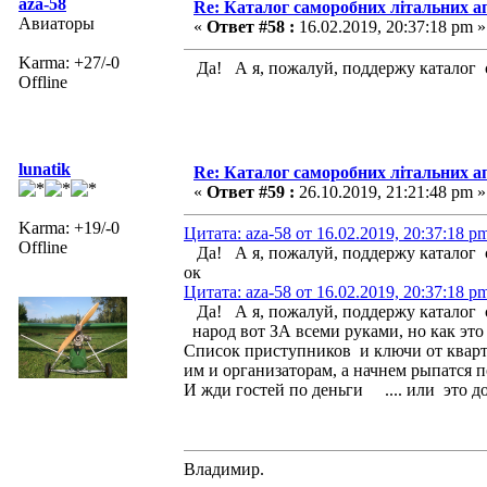
aza-58
Re: Каталог саморобних літальних а
Авиаторы
«
Ответ #58 :
16.02.2019, 20:37:18 pm »
Karma: +27/-0
Да! А я, пожалуй, поддержу каталог с
Offline
lunatik
Re: Каталог саморобних літальних а
«
Ответ #59 :
26.10.2019, 21:21:48 pm »
Karma: +19/-0
Цитата: aza-58 от 16.02.2019, 20:37:18 p
Offline
Да! А я, пожалуй, поддержу каталог с
ок
Цитата: aza-58 от 16.02.2019, 20:37:18 p
Да! А я, пожалуй, поддержу каталог с
народ вот ЗА всеми руками, но как это 
Список приступников и ключи от кварти
им и организаторам, а начнем рыпатся по
И жди гостей по деньги .... или это д
Влaдимир.