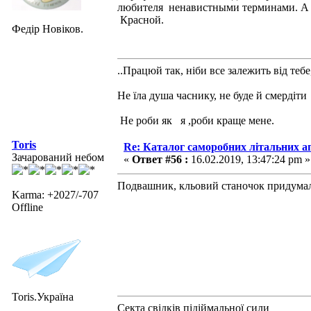
любителя ненавистными терминами. А 
Красной.
Федір Новіков.
..Працюй так, ніби все залежить від тебе
Не їла душа часнику, не буде й смердіти
Не роби як я ,роби краще мене.
Toris
Re: Каталог саморобних літальних а
Зачарований небом
«
Ответ #56 :
16.02.2019, 13:47:24 pm »
Подвашник, кльовий станочок придума
Karma: +2027/-707
Offline
Toris.Україна
Секта свідків підіймальної сили