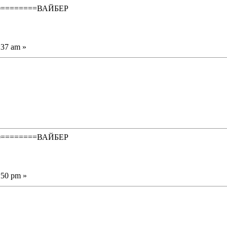
50========ВАЙБЕР
:37 am »
50========ВАЙБЕР
:50 pm »