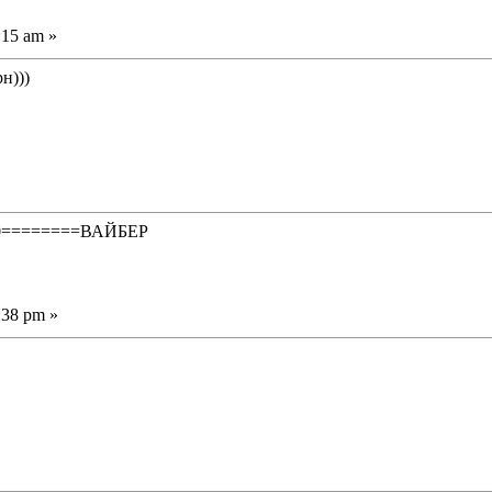
:15 am »
н)))
50========ВАЙБЕР
:38 pm »