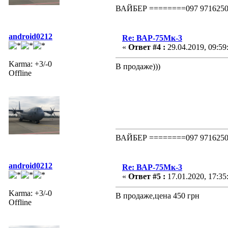
ВАЙБЕР ========097 97162
android0212
Re: ВАР-75Мк-3
«
Ответ #4 :
29.04.2019, 09:59
Karma: +3/-0
В продаже)))
Offline
ВАЙБЕР ========097 97162
android0212
Re: ВАР-75Мк-3
«
Ответ #5 :
17.01.2020, 17:35
Karma: +3/-0
В продаже,цена 450 грн
Offline