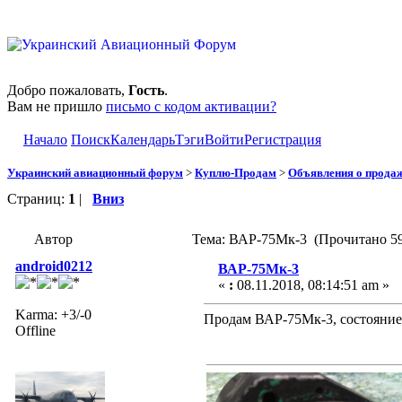
Добро пожаловать,
Гость
.
Вам не пришло
письмо с кодом активации?
Начало
Поиск
Календарь
Тэги
Войти
Регистрация
Украинский авиационный форум
>
Куплю-Продам
>
Объявления о прода
Страниц:
1
|
Вниз
Автор
Тема: ВАР-75Мк-3 (Прочитано 59
android0212
ВАР-75Мк-3
«
:
08.11.2018, 08:14:51 am »
Karma: +3/-0
Продам ВАР-75Мк-3, состояние 
Offline