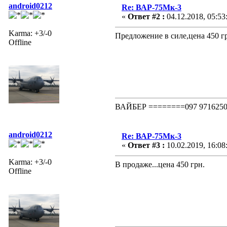
android0212
Re: ВАР-75Мк-3
«
Ответ #2 :
04.12.2018, 05:53
Karma: +3/-0
Предложение в силе,цена 450 гр
Offline
ВАЙБЕР ========097 97162
android0212
Re: ВАР-75Мк-3
«
Ответ #3 :
10.02.2019, 16:08
Karma: +3/-0
В продаже...цена 450 грн.
Offline