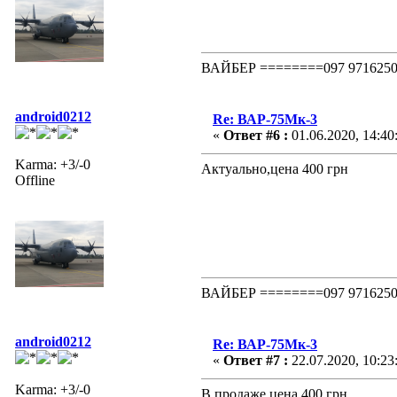
ВАЙБЕР ========097 97162
android0212
Re: ВАР-75Мк-3
«
Ответ #6 :
01.06.2020, 14:40
Karma: +3/-0
Актуально,цена 400 грн
Offline
ВАЙБЕР ========097 97162
android0212
Re: ВАР-75Мк-3
«
Ответ #7 :
22.07.2020, 10:23
Karma: +3/-0
В продаже,цена 400 грн