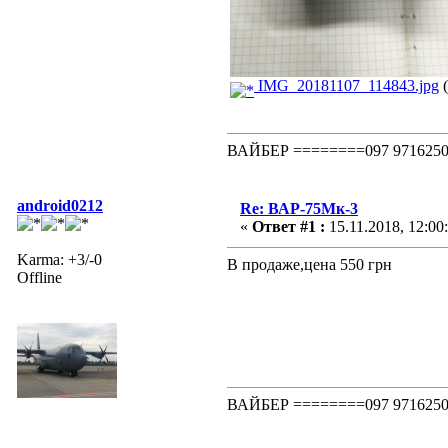
IMG_20181107_114843.jpg
(
ВАЙБЕР ========097 97162
android0212
Re: ВАР-75Мк-3
«
Ответ #1 :
15.11.2018, 12:00
Karma: +3/-0
В продаже,цена 550 грн
Offline
ВАЙБЕР ========097 97162