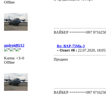
Offline
ВАЙБЕР ========097 97162
android0212
Re: ВАР-75Мк-3
«
Ответ #8 :
22.07.2020, 18:05
Karma: +3/-0
Продано
Offline
ВАЙБЕР ========097 97162