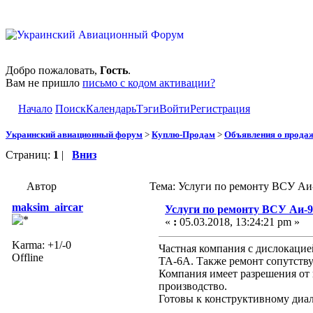
Добро пожаловать,
Гость
.
Вам не пришло
письмо с кодом активации?
Начало
Поиск
Календарь
Тэги
Войти
Регистрация
Украинский авиационный форум
>
Куплю-Продам
>
Объявления о прода
Страниц:
1
|
Вниз
Автор
Тема: Услуги по ремонту ВСУ Аи
maksim_aircar
Услуги по ремонту ВСУ Аи-9
«
:
05.03.2018, 13:24:21 pm »
Karma: +1/-0
Частная компания с дислокацие
Offline
ТА-6А. Также ремонт сопутств
Компания имеет разрешения от 
производство.
Готовы к конструктивному диал