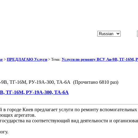
же
>
ПРЕДЛАГАЮ Услуги
> Тема:
Услуги по ремонту ВСУ Аи-9В, ТГ-16М, 
-9В, ТГ-16М, РУ-19А-300, ТА-6А (Прочитано 6810 раз)
В, ТГ-16М, РУ-19А-300, ТА-6А
й в городе Киев предлагает услуги по ремонту вспомогательны
ующих агрегатов.
государства на соответствующий вид деятельности и организова
огу.