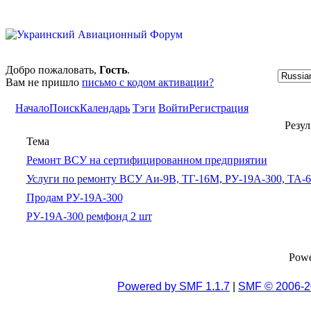
Добро пожаловать,
Гость
.
Вам не пришло
письмо с кодом активации?
Начало
Поиск
Календарь
Тэги
Войти
Регистрация
Резул
Тема
Ремонт ВСУ на сертифицированном предприятии
Услуги по ремонту ВСУ Аи-9В, ТГ-16М, РУ-19А-300, ТА-
Продам РУ-19А-300
РУ-19А-300 ремфонд 2 шт
Pow
Powered by SMF 1.1.7
|
SMF © 2006-2