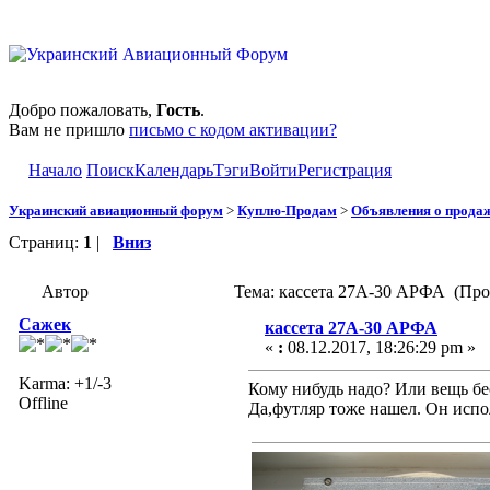
Добро пожаловать,
Гость
.
Вам не пришло
письмо с кодом активации?
Начало
Поиск
Календарь
Тэги
Войти
Регистрация
Украинский авиационный форум
>
Куплю-Продам
>
Объявления о прода
Страниц:
1
|
Вниз
Автор
Тема: кассета 27А-30 АРФА (Про
Сажек
кассета 27А-30 АРФА
«
:
08.12.2017, 18:26:29 pm »
Karma: +1/-3
Кому нибудь надо? Или вещь бе
Offline
Да,футляр тоже нашел. Он испо