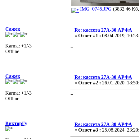
IMG_0745.JPG
(3832.46 Кб,
Сажек
Re: кассета 27А-30 АРФА
«
Ответ #1 :
08.04.2019, 10:53
Karma: +1/-3
+
Offline
Сажек
Re: кассета 27А-30 АРФА
«
Ответ #2 :
26.01.2020, 18:50
Karma: +1/-3
+
Offline
ВикторГу
Re: кассета 27А-30 АРФА
«
Ответ #3 :
25.08.2024, 23:20