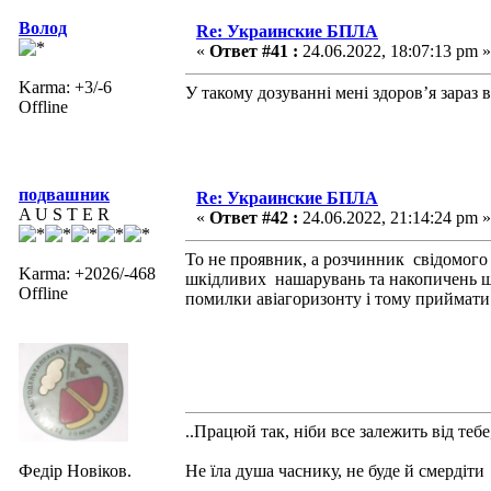
Волод
Re: Украинские БПЛА
«
Ответ #41 :
24.06.2022, 18:07:13 pm »
Karma: +3/-6
У такому дозуванні мені здоров’я зараз
Offline
подвашник
Re: Украинские БПЛА
A U S T E R
«
Ответ #42 :
24.06.2022, 21:14:24 pm »
То не проявник, а розчинник свідомого 
Karma: +2026/-468
шкідливих нашарувань та накопичень щ
Offline
помилки авіагоризонту і тому приймати
..Працюй так, ніби все залежить від тебе
Федір Новіков.
Не їла душа часнику, не буде й смердіти