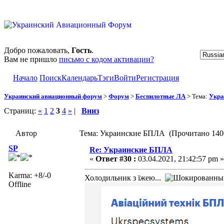
Добро пожаловать,
Гость
.
Вам не пришло
письмо с кодом активации?
Начало
Поиск
Календарь
Тэги
Войти
Регистрация
Украинский авиационный форум
>
Форум
>
Беспилотные ЛА
> Тема:
Укра
Страниц:
«
1
2
3
4
»
|
Вниз
Автор
Тема: Украинские БПЛА (Прочитано 1406
SP
Re: Украинские БПЛА
«
Ответ #30 :
03.04.2021, 21:42:57 pm »
Karma: +8/-0
Холодильник з їжею...
Offline