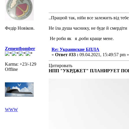
..Працюй так, ніби все залежить від тебе
Федір Новіков.
Не їла душа часнику, не буде й смердіти
Не роби як я ,роби краще мене.
Zementbomber
Re: Украинские БПЛА
«
Ответ #33 :
09.04.2021, 15:49:57 pm »
Karma: +23/-129
Цитировать
Offline
НПП "УКРДЖЕТ" ПЛАНИРУЕТ П
WWW