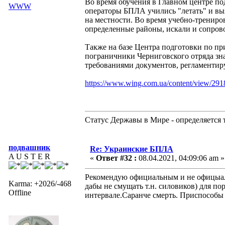
Во время обучения в Главном центре п
WWW
операторы БПЛА учились "летать" и вы
на местности. Во время учебно-тренир
определенные районы, искали и сопров
Также на базе Центра подготовки по п
пограничники Черниговского отряда зн
требованиями документов, регламенти
https://www.wing.com.ua/content/view/291
Статус Державы в Мире - определяется 
подвашник
Re: Украинские БПЛА
A U S T E R
«
Ответ #32 :
08.04.2021, 04:09:06 am »
Рекомендую официальным и не офицыал
Karma: +2026/-468
дабы не смущать т.н. силовиков) для 
Offline
интервале.Саранче смерть. Приспособы