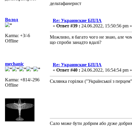
дельтафанерист
Волод
Re: Украинские БПЛА
«
Ответ #39 :
24.06.2022, 15:50:56 pm »
Karma: +3/-6
Можливо, я багато чого не знаю, але ч
Offline
що спроби занадто вдалі?
mechanic
Re: Украинские БПЛА
«
Ответ #40 :
24.06.2022, 16:54:54 pm »
Karma: +814/-296
Склянка горілки ("Української з перцем
Offline
Сало може бути добрим або дуже добри