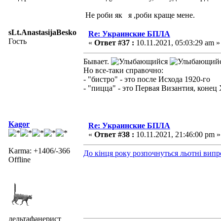
Не роби як я ,роби краще мене.
sLt.AnastasijaBesko
Re: Украинские БПЛА
Гость
«
Ответ #37 :
10.11.2021, 05:03:29 am »
Бывает.
Но все-таки справочно:
- "бистро" - это после Исхода 1920-го
- "пицца" - это Первая Византия, конец 
Kagor
Re: Украинские БПЛА
«
Ответ #38 :
10.11.2021, 21:46:00 pm »
Karma: +1406/-366
До кінця року розпочнуться льотні випр
Offline
дельтафанерист