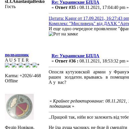
sLt.AnastasijaBesko
Re: Украинские БПЛА
Гость
«
Ответ #35 :
08.11.2021, 17:04:40 pm »
Цитата: Kagor от 17.09.2021, 16:27:43 p
Комплекс "Мисливець" від ДАХК "Арт
И еще одно очередное проявление "фран
подвашник
Re: Украинские БПЛА
A U S T E R
«
Ответ #36 :
08.11.2021, 18:53:32 pm »
Опосля кутузовской армии у Франу
Karma: +2026/-468
рашен золдатен. врываясь в помещ
Offline
А у вас?
«
Крайнее редактирование: 08.11.2021,
подвашник
»
..Працюй так, ніби все залежить від тебе
Федір Новіков.
Не їла душа часнику, не буде й смердіти