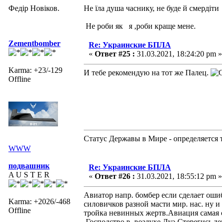
Федір Новіков.
Не їла душа часнику, не буде й смердіти
Не роби як я ,роби краще мене.
Zementbomber
Re: Украинские БПЛА
«
Ответ #25 :
31.03.2021, 18:24:20 pm »
Karma: +23/-129
И тебе рекомендую на тот же Палец.
Offline
Статус Державы в Мире - определяется 
WWW
подвашник
Re: Украинские БПЛА
A U S T E R
«
Ответ #26 :
31.03.2021, 18:55:12 pm »
Авиатор напр. бомбер если сделает ош
Karma: +2026/-468
силовичков разной масти мир. нас. ну 
Offline
тройка невинных жертв.Авиация самая с
Господство в воздухе Дуэ.Стерегись ze