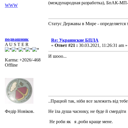
(международная разработка), БпАК-МП-1 
WWW
Статус Державы в Мире - определяется 
подвашник
Re: Украинские БПЛА
A U S T E R
«
Ответ #21 :
30.03.2021, 11:26:31 am »
И шооо...
Karma: +2026/-468
Offline
..Працюй так, ніби все залежить від тебе
Федір Новіков.
Не їла душа часнику, не буде й смердіти
Не роби як я ,роби краще мене.