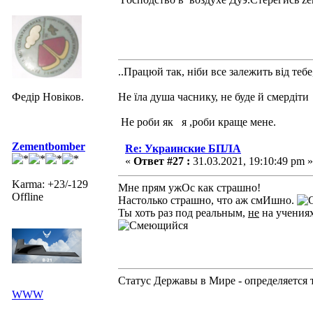
..Працюй так, ніби все залежить від тебе
Федір Новіков.
Не їла душа часнику, не буде й смердіти
Не роби як я ,роби краще мене.
Zementbomber
Re: Украинские БПЛА
«
Ответ #27 :
31.03.2021, 19:10:49 pm »
Karma: +23/-129
Мне прям ужОс как страшно!
Offline
Настолько страшно, что аж смИшно.
Ты хоть раз под реальным,
не
на учениях
Статус Державы в Мире - определяется 
WWW