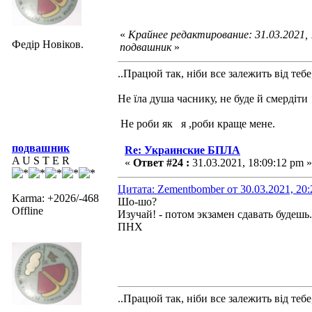
«
Крайнее редактирование: 31.03.2021,
Федір Новіков.
подвашник
»
..Працюй так, ніби все залежить від тебе
Не їла душа часнику, не буде й смердіти
Не роби як я ,роби краще мене.
подвашник
Re: Украинские БПЛА
A U S T E R
«
Ответ #24 :
31.03.2021, 18:09:12 pm »
Цитата: Zementbomber от 30.03.2021, 20:
Karma: +2026/-468
Шо-шо?
Offline
Изучай! - потом экзамен сдавать будешь
ПНХ
..Працюй так, ніби все залежить від тебе