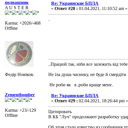
подвашник
Re: Украинские БПЛА
A U S T E R
«
Ответ #28 :
01.04.2021, 11:10:52 am »
.
Karma: +2026/-468
Offline
..Працюй так, ніби все залежить від тебе
Федір Новіков.
Не їла душа часнику, не буде й смердіти
Не роби як я ,роби краще мене.
Zementbomber
Re: Украинские БПЛА
«
Ответ #29 :
02.04.2021, 18:26:44 pm »
Karma: +23/-129
Цитировать
Offline
В КБ "Луч" продолжают разработку уда
Об этом стало известно из сообщения 