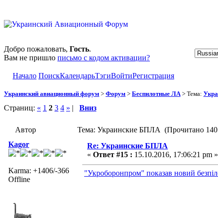
Добро пожаловать,
Гость
.
Вам не пришло
письмо с кодом активации?
Начало
Поиск
Календарь
Тэги
Войти
Регистрация
Украинский авиационный форум
>
Форум
>
Беспилотные ЛА
> Тема:
Укра
Страниц:
«
1
2
3
4
»
|
Вниз
Автор
Тема: Украинские БПЛА (Прочитано 1405
Kagor
Re: Украинские БПЛА
«
Ответ #15 :
15.10.2016, 17:06:21 pm »
Karma: +1406/-366
"Укроборонпром" показав новий безпіл
Offline