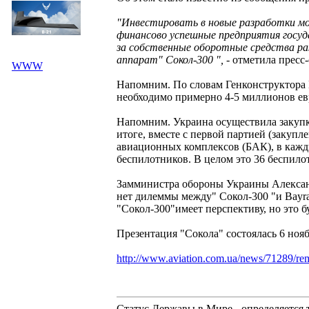
"Инвестировать в новые разработки мог
финансово успешные предприятия госуд
за собственные оборотные средства р
аппарат" Сокол-300 ",
- отметила пресс
WWW
Напомним. По словам Генконструктора
необходимо примерно 4-5 миллионов ев
Напомним. Украина осуществила закупку
итоге, вместе с первой партией (закуп
авиационных комплексов (БАК), в кажды
беспилотников. В целом это 36 беспи
Замминистра обороны Украины Александ
нет дилеммы между" Сокол-300 "и Bayra
"Сокол-300"имеет перспективу, но это б
Презентация "Сокола" состоялась 6 нояб
http://www.aviation.com.ua/news/71289/re
Статус Державы в Мире - определяется 