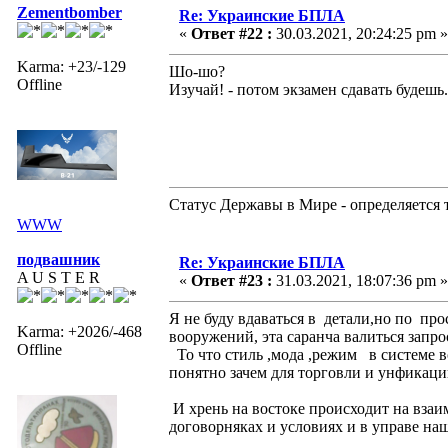
Zementbomber
Re: Украинские БПЛА
«
Ответ #22 :
30.03.2021, 20:24:25 pm »
Karma: +23/-129
Шо-шо?
Offline
Изучай! - потом экзамен сдавать будешь
Статус Державы в Мире - определяется 
WWW
подвашник
Re: Украинские БПЛА
A U S T E R
«
Ответ #23 :
31.03.2021, 18:07:36 pm »
Я не буду вдаваться в детали,но по п
Karma: +2026/-468
вооружений, эта саранча валиться запро
Offline
То что стиль ,мода ,режим в системе 
понятно зачем для торговли и унфикаци
И хрень на востоке происходит на вза
договорняках и условиях и в управе на