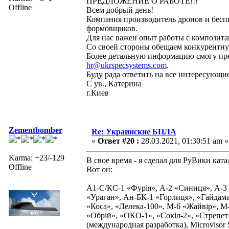
ПРЕДЛОЖЕНИЕ О РАБОТЕ!!!
Offline
Всем добрый день!
Компания производитель дронов и беспи
формовщиков.
Для нас важен опыт работы с композита
Со своей стороны обещаем конкурентну
Более детальную информацию смогу пред
hr@ukrspecsystems.com
.
Буду рада ответить на все интересующи
С ув., Катерина
г.Киев
Zementbomber
Re: Украинские БПЛА
«
Ответ #20 :
28.03.2021, 01:30:51 am »
Karma: +23/-129
В свое время - я сделал для РуВики кат
Offline
Вот он
:
А1-С/КС-1 «Фурія», А-2 «Синиця», А-3
«Ураган», Ан-БК-1 «Горлиця», «Гайдама
«Коса», «Лелека-100», М-6 «Жайвір», М
«Обрій», «ОКО-1», «Сокіл-2», «Стрепе
(международная разработка), Microvisor 