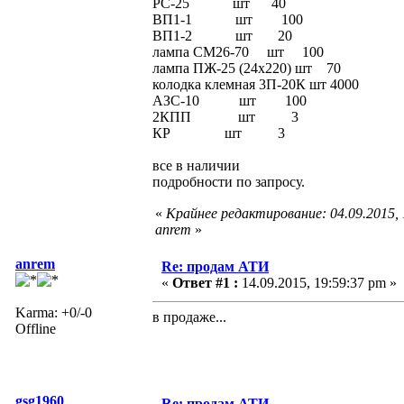
РС-25 шт 40
ВП1-1 шт 100
ВП1-2 шт 20
лампа СМ26-70 шт 100
лампа ПЖ-25 (24х220) шт 70
колодка клемная 3П-20К шт 4000
АЗС-10 шт 100
2КПП шт 3
КР шт 3
все в наличии
подробности по запросу.
«
Крайнее редактирование: 04.09.2015,
anrem
»
anrem
Re: продам АТИ
«
Ответ #1 :
14.09.2015, 19:59:37 pm »
Karma: +0/-0
в продаже...
Offline
gsg1960
Re: продам АТИ