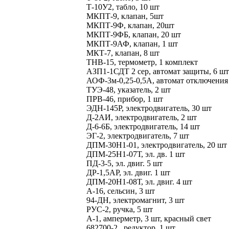
Т-10У2, табло, 10 шт
МКПТ-9, клапан, 5шт
МКПТ-9Ф, клапан, 20шт
МКПТ-9ФБ, клапан, 20 шт
МКПТ-9АФ, клапан, 1 шт
МКТ-7, клапан, 8 шт
ТНВ-15, термометр, 1 комплект
АЗП1-1СДТ 2 сер, автомат защиты, 6 шт
АОФ-3м-0,25-0,5А, автомат отключения 
ТУЭ-48, указатель, 2 шт
ПРВ-46, прибор, 1 шт
ЭДН-145Р, электродвигатель, 30 шт
Д-2АИ, электродвигатель, 2 шт
Д-6-6Б, электродвигатель, 14 шт
ЭГ-2, электродвигатель, 7 шт
ДПМ-30Н1-01, электродвигатель, 20 шт
ДПМ-25Н1-07Т, эл. дв. 1 шт
ПД-3-5, эл. двиг. 5 шт
ДР-1,5АР, эл. двиг. 1 шт
ДПМ-20Н1-08Т, эл. двиг. 4 шт
А-16, сельсин, 3 шт
94-ДН, электромагнит, 3 шт
РУС-2, ручка, 5 шт
А-1, амперметр, 3 шт, красный свет
682700-2 , редуктор, 1 шт