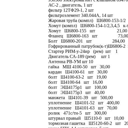
АС-2 , двигатель, 1 шт
фильтр 12ТФ29-1, 2 шт
фильтроэлемент 340.044А, 14 шт
Жаровая труба (компл) Ш6800-153-1/2
Хомут (компл) Ш6800-154-1/2,3,4,5 к-
Хомут Ш6800-155 шт 21,00
Фланец Ш6800-163 шт 73,0
Болт Ш6800-201 шт 284,00
Гофрированный патрубок(к-т)Ш6806-
Стартер РИМ-у-24ир (рем) шт 1
Двигатель СА-189 (рем) шт 1
Антенна РВ-УМ шт 10
гайка МШ 4100-50 шт 30,00
кардан Ш4100-61 шт 30,00
болт Ш4100-63-2 шт 19,00
болт Ш4100-64 шт 16,00
болт ЭШ4175р1 шт 100,00
болт ЭШ4175р3 шт 40,00
манжета Ш4101-39 шт 500,00
уплотнение Ш4101-52 шт 400,00
уплотнение Ш4101-63 шт 70,00
ролик 471с/тн-5 шт 300,00
штурвал правый Ш5110-0 шт 10,00
тормозная гашетка Ш5120-60-2 шт 20