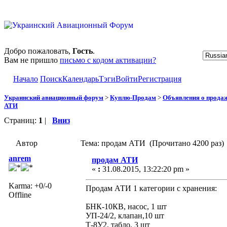
Добро пожаловать,
Гость
.
Вам не пришло
письмо с кодом активации?
Начало
Поиск
Календарь
Тэги
Войти
Регистрация
Украинский авиационный форум
>
Куплю-Продам
>
Объявления о прода
АТИ
Страниц:
1
|
Вниз
Автор
Тема: продам АТИ (Прочитано 4200 раз)
anrem
продам АТИ
«
:
31.08.2015, 13:22:20 pm »
Karma: +0/-0
Продам АТИ 1 категории с хранения:
Offline
БНК-10КВ, насос, 1 шт
УП-24/2, клапан,10 шт
Т-8У2, табло, 3 шт