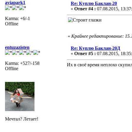
aviapark1
Re: Куплю Баклан-20
«
Ответ #4 :
07.08.2015, 13:37
Karma: +6/-1
Offline
«
Крайнее редактирование: 15.1
entuzazisten
Re: Куплю Баклан-20Д
«
Ответ #5 :
07.08.2015, 18:35
Karma: +527/-158
Их в своё время неплохо скупили
Offline
Мечтал? Летает!