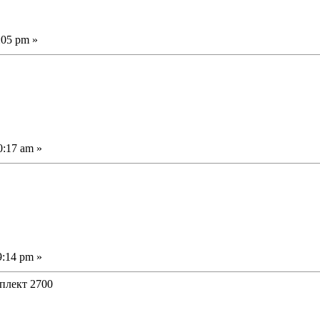
:05 pm »
0:17 am »
9:14 pm »
плект 2700