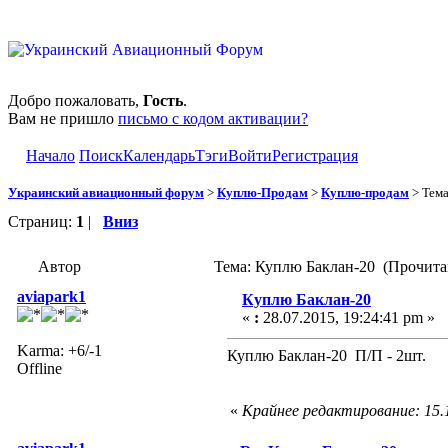
Добро пожаловать,
Гость
.
Вам не пришло
письмо с кодом активации?
Начало
Поиск
Календарь
Тэги
Войти
Регистрация
Украинский авиационный форум
>
Куплю-Продам
>
Куплю-продам
> Тем
Страниц:
1
|
Вниз
Автор
Тема: Куплю Баклан-20 (Прочитан
aviapark1
Куплю Баклан-20
«
:
28.07.2015, 19:24:41 pm »
Karma: +6/-1
Куплю Баклан-20 П/П - 2шт.
Offline
«
Крайнее редактирование: 15.1