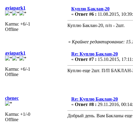
aviapark1
Куплю Баклан-20
«
Ответ #6 :
11.08.2015, 10:39
Karma: +6/-1
Куплю Баклан-20, п/п - 2шт.
Offline
«
Крайнее редактирование: 15.1
aviapark1
Re: Куплю Баклан-20
«
Ответ #7 :
15.10.2015, 17:11
Karma: +6/-1
Куплю еще 2шт. П/П БАКЛАН
Offline
chenec
Re: Куплю Баклан-20
«
Ответ #8 :
29.11.2016, 00:14
Karma: +1/-0
Добрый день. Вам Бакланы еще
Offline