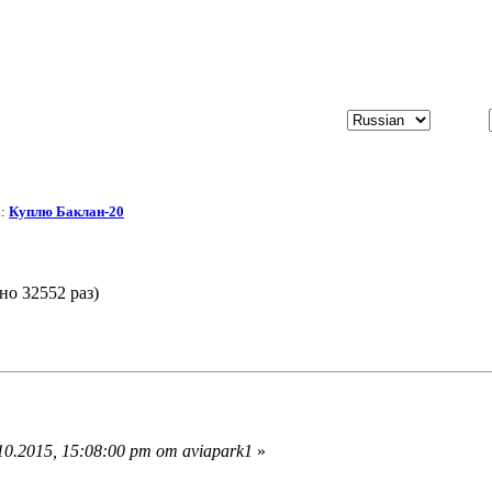
а:
Куплю Баклан-20
о 32552 раз)
0.2015, 15:08:00 pm от aviapark1
»