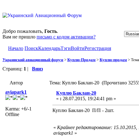
Добро пожаловать,
Гость
.
Вам не пришло
письмо с кодом активации?
Начало
Поиск
Календарь
Тэги
Войти
Регистрация
Украинский авиационный форум
>
Куплю-Продам
>
Куплю-продам
> Тем
Страниц:
1
|
Вниз
Автор
Тема: Куплю Баклан-20 (Прочитано 32555
aviapark1
Куплю Баклан-20
«
:
28.07.2015, 19:24:41 pm »
Karma: +6/-1
Куплю Баклан-20 П/П - 2шт.
Offline
«
Крайнее редактирование: 15.10.2015,
aviapark1
»