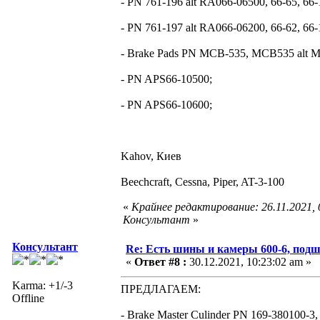
- PN 761-196 alt RA066-06500, 66-65, 66-
- PN 761-197 alt RA066-06200, 66-62, 66-
- Brake Pads PN MCB-535, MCB535 alt 
- PN APS66-10500;
- PN APS66-10600;
Kahov, Киев
Beechcraft, Cessna, Piper, AT-3-100
«
Крайнее редактирование: 26.11.2021,
Консультант
»
Консультант
Re: Есть шины и камеры 600-6, подш
«
Ответ #8 :
30.12.2021, 10:23:02 am »
Karma: +1/-3
ПРЕДЛАГАЕМ:
Offline
- Brake Master Culinder PN 169-380100-3,