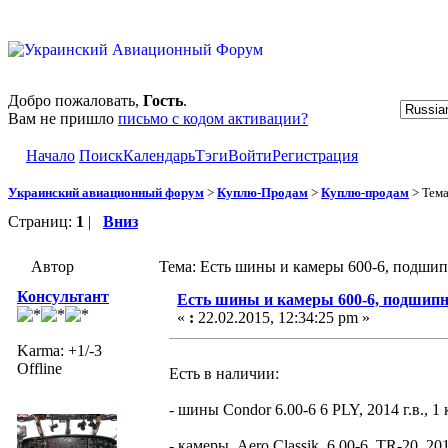
Добро пожаловать,
Гость
.
Вам не пришло
письмо с кодом активации?
Начало
Поиск
Календарь
Тэги
Войти
Регистрация
Украинский авиационный форум
>
Куплю-Продам
>
Куплю-продам
> Тем
Страниц:
1
|
Вниз
Автор
Тема: Есть шины и камеры 600-6, подшип
Консультант
Есть шины и камеры 600-6, подшипн
«
:
22.02.2015, 12:34:25 pm »
Karma: +1/-3
Offline
Есть в наличии:
- шины Condor 6.00-6 6 PLY, 2014 г.в., 
- камеры Aero Classik 6.00-6, TR-20, 2014 