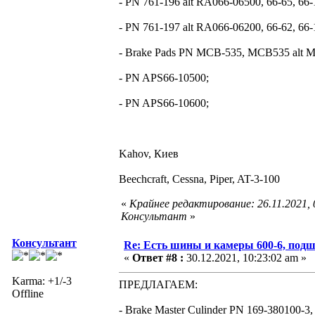
- PN 761-196 alt RA066-06500, 66-65, 66-
- PN 761-197 alt RA066-06200, 66-62, 66-
- Brake Pads PN MCB-535, MCB535 alt 
- PN APS66-10500;
- PN APS66-10600;
Kahov, Киев
Beechcraft, Cessna, Piper, AT-3-100
«
Крайнее редактирование: 26.11.2021,
Консультант
»
Консультант
Re: Есть шины и камеры 600-6, подш
«
Ответ #8 :
30.12.2021, 10:23:02 am »
Karma: +1/-3
ПРЕДЛАГАЕМ:
Offline
- Brake Master Culinder PN 169-380100-3,