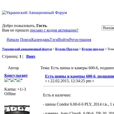
Добро пожаловать,
Гость
.
Вам не пришло
письмо с кодом активации?
Начало
Поиск
Календарь
Тэги
Войти
Регистрация
Украинский авиационный форум
>
Куплю-Продам
>
Куплю-продам
> Тем
Страниц:
1
|
Вниз
Автор
Тема: Есть шины и камеры 600-6, подшип
Консультант
Есть шины и камеры 600-6, подшипн
«
:
22.02.2015, 12:34:25 pm »
Karma: +1/-3
Offline
Есть в наличии:
- шины Condor 6.00-6 6 PLY, 2014 г.в., 
- камеры Aero Classik 6.00-6, TR-20, 2014 