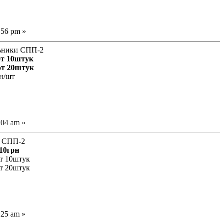
:56 pm »
льники СПП-2
от 10штук
от 20штук
рн/шт
:04 am »
и СПП-2
210грн
от 10штук
от 20штук
:25 am »