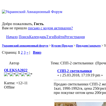
Добро пожаловать,
Гость
.
Вам не пришло
письмо с кодом активации?
Начало
Поиск
Календарь
Тэги
Войти
Регистрация
Украинский авиационный форум
>
Куплю-Продам
>
Продано/закрыто
> Т
Страниц:
1
2
3
»
|
Вниз
Автор
Тема: СПП-2 светильники (Прочи
OLEKSA2022
СПП-2 светильники
«
:
25.03.2018, 17:19:19 pm »
Karma: +12/-11
Продаю светильники СПП-2 жел
Offline
1кат, 1990-1992гв, цена 250грн/
при покупке оптом цена 200гр