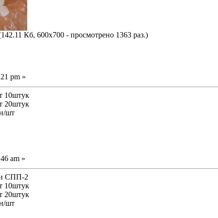
(142.11 Кб, 600x700 - просмотрено 1363 раз.)
:21 pm »
от 10штук
от 20штук
рн/шт
:46 am »
и СПП-2
от 10штук
от 20штук
рн/шт