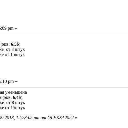
5:09 pm »
(экв.
6,5$
)
ке от 8 штук
ке от 15штук
6:10 pm »
ая уменьшена
н
(экв.
6,4$
)
ке от 8 штук
ке от 15штук
09.2018, 12:28:05 pm от OLEKSA2022
»