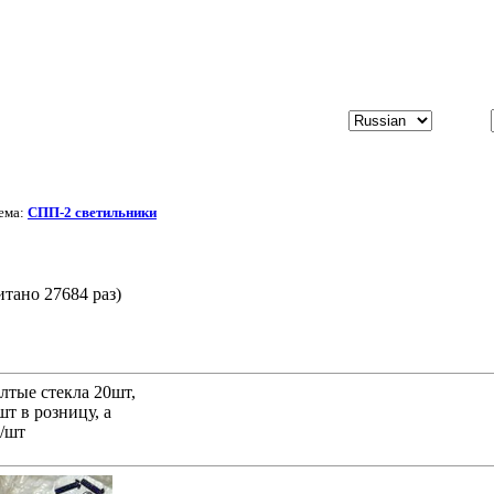
ема:
СПП-2 светильники
тано 27684 раз)
тые стекла 20шт,
шт в розницу, а
н/шт