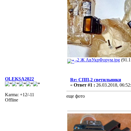
-2 Ж АвУкрФорум.jpg
(91.1
OLEKSA2022
Re: СПП-2 светильники
«
Ответ #1 :
26.03.2018, 06:52
Karma: +12/-11
еще фото
Offline