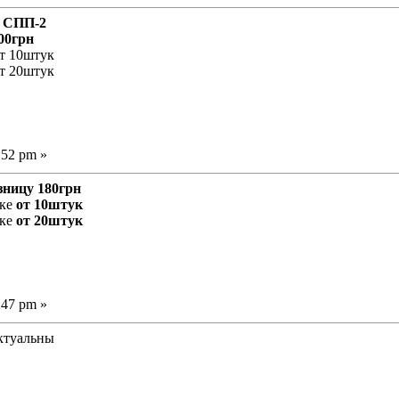
и СПП-2
00грн
от 10штук
от 20штук
:52 pm »
зницу 180грн
пке
от 10штук
пке
от 20штук
:47 pm »
актуальны