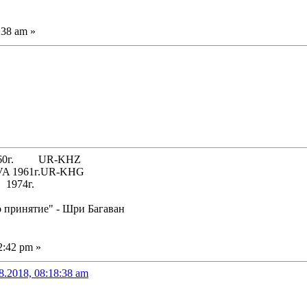
:38 am »
 1960г. UR-KHZ
61г.UR-KHG
74г.
о принятие" - Шри Багаван
2:42 pm »
8.2018, 08:18:38 am