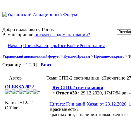
Добро пожаловать,
Гость
.
Вам не пришло
письмо с кодом активации?
Начало
Поиск
Календарь
Тэги
Войти
Регистрация
Украинский авиационный форум
>
Куплю-Продам
>
Продано/закрыто
> Т
Страниц:
«
1
2
3
|
Вниз
Автор
Тема: СПП-2 светильники (Прочитано 27
OLEKSA2022
Re: СПП-2 светильники
«
Ответ #30 :
29.12.2020, 17:47:54 pm »
Karma: +12/-11
Цитата: Геннадий Хазан от 23.12.2020, 
Offline
Красные есть?
красных нет, в наличии только желтые