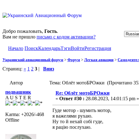
Добро пожаловать,
Гость
.
Вам не пришло
письмо с кодом активации?
Начало
Поиск
Календарь
Тэги
Войти
Регистрация
Украинский авиационный форум
>
Форум
>
Легкая авиация
>
Самодеятел
Страниц:
«
1
2
3
|
Вниз
Автор
Тема: Облёт мотоБРОжки (Прочитано 353
подвашник
Re: Облёт мотоБРОжки
A U S T E R
«
Ответ #30 :
28.08.2023, 14:01:15 pm »
Гуде мотор - шумить мотор,
Karma: +2026/-468
я важелями рухаю.
Offline
Ну то й нехай собі гуде,
я рацію послухаю.