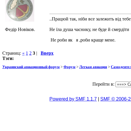
..Працюй так, ніби все залежить від тебе
Федір Новіков.
Не їла душа часнику, не буде й смердіти
Не роби як я ,роби краще мене.
Страниц:
«
1
2
3
|
Вверх
Тэги:
Украинский авиационный форум
>
Форум
>
Легкая авиация
>
Самодеятел
Перейти в:
Powered by SMF 1.1.7
|
SMF © 2006-2