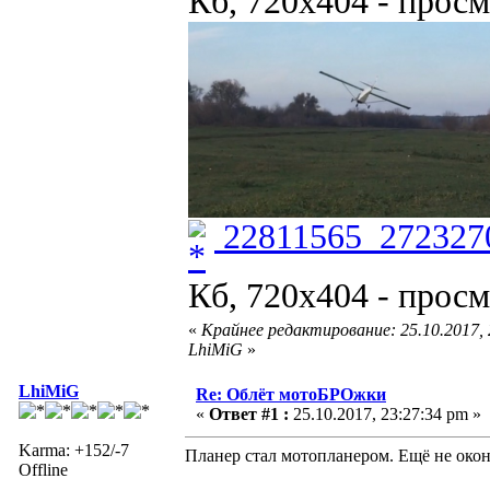
Кб, 720x404 - просм
22811565_272327
Кб, 720x404 - просм
«
Крайнее редактирование: 25.10.2017,
LhiMiG
»
LhiMiG
Re: Облёт мотоБРОжки
«
Ответ #1 :
25.10.2017, 23:27:34 pm »
Karma: +152/-7
Планер стал мотопланером. Ещё не окон
Offline