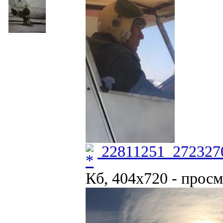
22811251_2723270
Кб, 404x720 - просм