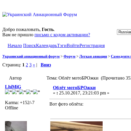
Добро пожаловать,
Гость
.
Вам не пришло
письмо с кодом активации?
Начало
Поиск
Календарь
Тэги
Войти
Регистрация
Украинский авиационный форум
>
Форум
>
Легкая авиация
>
Самодеятел
Страниц:
1
2
3
»
|
Вниз
Автор
Тема: Облёт мотоБРОжки (Прочитано 353
LhiMiG
Облёт мотоБРОжки
«
:
25.10.2017, 23:21:03 pm »
Karma: +152/-7
Вот фото облёта:
Offline