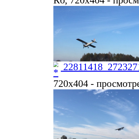
Кб, 720x404 - просм
22811418_272327
720x404 - просмотре