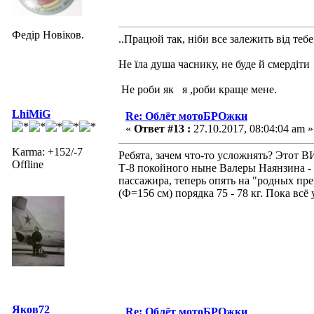
Федір Новіков.
..Працюй так, ніби все залежить від тебе
Не їла душа часнику, не буде й смердіти
Не роби як я ,роби краще мене.
LhiMiG
Re: Облёт мотоБРОжки
«
Ответ #13 :
27.10.2017, 08:04:04 am »
Karma: +152/-7
Ребята, зачем что-то усложнять? Этот 
Offline
Т-8 покойного ныне Валеры Наянзина 
пассажира, теперь опять на "родных пр
(Ф=156 см) порядка 75 - 78 кг. Пока всё 
Яков72
Re: Облёт мотоБРОжки