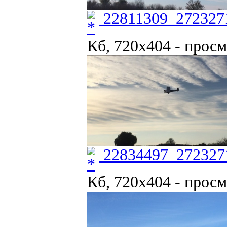
22811309_272327
Кб, 720x404 - просм
22834497_272327
Кб, 720x404 - просм