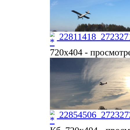
22811418_272327
720x404 - просмотре
22854506_272327