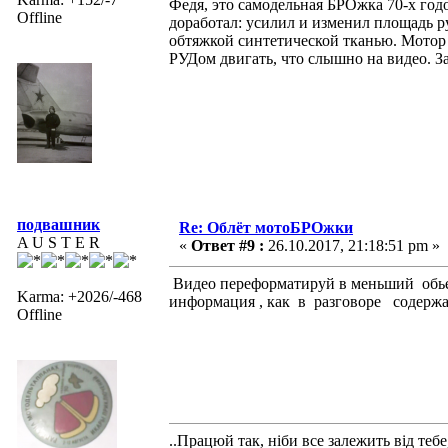
Федя, это самодельная БРОжка 70-х год
Offline
доработал: усилил и изменил площадь р
обтяжкой синтетической тканью. Мотор э
РУДом двигать, что слышно на видео. За
подвашник
Re: Облёт мотоБРОжки
A U S T E R
«
Ответ #9 :
26.10.2017, 21:18:51 pm »
Видео переформатируй в меньший обье
Karma: +2026/-468
информация , как в разговоре содерж
Offline
..Працюй так, ніби все залежить від тебе