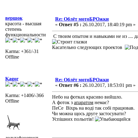
вершок
Re: Облёт мотоБРОжки
красота - высшая
«
Ответ #5 :
26.10.2017, 18:40:19 pm »
степень
функциональности
С твоим опытом и навыками не из .... да
Касательно следующих проектов
Karma: +361/-31
Offline
Kagor
Re: Облёт мотоБРОжки
«
Ответ #6 :
26.10.2017, 18:53:01 pm »
Karma: +1406/-366
Небо на фотках красиво вийшло.
Offline
А фоток з
апаратом
немає?
ПеСе Віхрь на воді так собі працював.
Чи можна щось друге застосувати?
Успішних польотів!
дельтафанерист