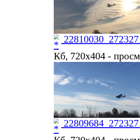
22810030_272327
Кб, 720x404 - просм
22809684_272327