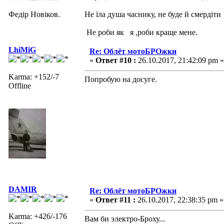
Федір Новіков.
Не їла душа часнику, не буде й смердіти
Не роби як я ,роби краще мене.
LhiMiG
Re: Облёт мотоБРОжки
«
Ответ #10 :
26.10.2017, 21:42:09 pm »
Karma: +152/-7
Попробую на досуге.
Offline
DAMIR
Re: Облёт мотоБРОжки
«
Ответ #11 :
26.10.2017, 22:38:35 pm »
Karma: +426/-176
Вам би электро-Броху...