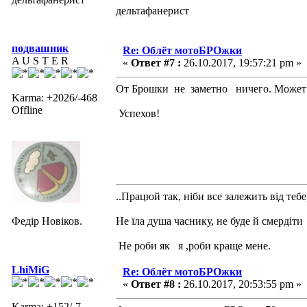
дельтафанерист
подвашник
Re: Облёт мотоБРОжки
A U S T E R
«
Ответ #7 :
26.10.2017, 19:57:21 pm »
От Брошки не заметно ничего. Может 
Karma: +2026/-468
Offline
Успехов!
..Працюй так, ніби все залежить від тебе
Федір Новіков.
Не їла душа часнику, не буде й смердіти
Не роби як я ,роби краще мене.
LhiMiG
Re: Облёт мотоБРОжки
«
Ответ #8 :
26.10.2017, 20:53:55 pm »
Karma: +152/-7