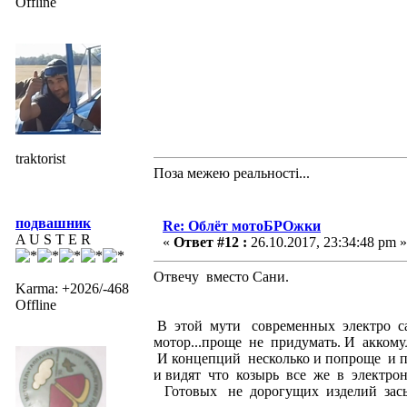
Offline
traktorist
Поза межею реальностi...
подвашник
Re: Облёт мотоБРОжки
A U S T E R
«
Ответ #12 :
26.10.2017, 23:34:48 pm »
Отвечу вместо Сани.
Karma: +2026/-468
Offline
В этой мути современных электро са
мотор...проще не придумать. И акком
И концепций несколько и попроще и 
и видят что козырь все же в электрон
Готовых не дорогущих изделий зась