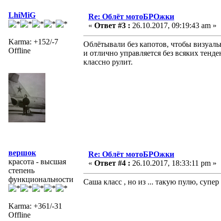
LhiMiG
Re: Облёт мотоБРОжки
«
Ответ #3 :
26.10.2017, 09:19:43 am »
Karma: +152/-7
Облётывали без капотов, чтобы визуаль
Offline
и отлично управляется без всяких тенде
классно рулит.
вершок
Re: Облёт мотоБРОжки
красота - высшая
«
Ответ #4 :
26.10.2017, 18:33:11 pm »
степень
функциональности
Саша класс , но из ... такую пулю, супе
Karma: +361/-31
Offline