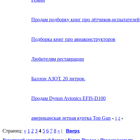
Продам подборку книг про лётчиков-испытателей
Подборка книг про авиаконструкторов
Любителям реставрации
Баллон АЗОТ. 20 литров.
Продам Dynon Avionics EFIS-D100
американская летная куртка Top Gun
«
1
2
»
Страниц:
«
1
2
3
4
5
6
7
8
»
|
Вверх
Украинский авиационный форум
>
Куплю-Продам
>
Продано/закрыто