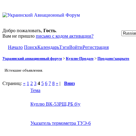
Добро пожаловать,
Гость
.
Вам не пришло
письмо с кодом активации?
Начало
Поиск
Календарь
Тэги
Войти
Регистрация
Украинский авиационный форум
>
Куплю-Продам
>
Продано/закрыто
Истекшие объявления.
Страниц:
«
1
2
3
4
5
6
7
8
»
|
Вниз
Тема
Куплю ВК-53РШ,РБ б\у
Указатель термометра ТУЭ-6