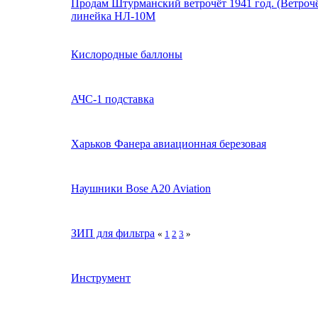
Продам Штурманский ветрочёт 1941 год. (Ветроч
линейка НЛ-10М
Кислородные баллоны
АЧС-1 подставка
Харьков Фанера авиационная березовая
Наушники Bose A20 Aviation
ЗИП для фильтра
«
1
2
3
»
Инструмент