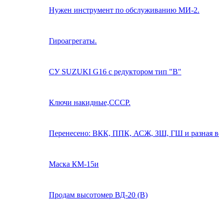
Нужен инструмент по обслуживанию МИ-2.
Гироагрегаты.
СУ SUZUKI G16 с редуктором тип "B"
Ключи накидные,СССР.
Перенесено: ВКК, ППК, АСЖ, ЗШ, ГШ и разная в
Маска КМ-15и
Продам высотомер ВД-20 (В)