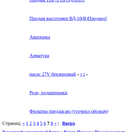
Продам высотомер ВД-10(В)Продано!
Авионика
Арматура
насос 27V бензиновый
«
1
2
»
Реле, подшипники
Фильтры предлагаю (уточнил обознач)
Страниц:
«
1
2
3
4
5
6
7
8
»
|
Вверх
Украинский авиационный форум
>
Куплю-Продам
>
Продано/закрыто