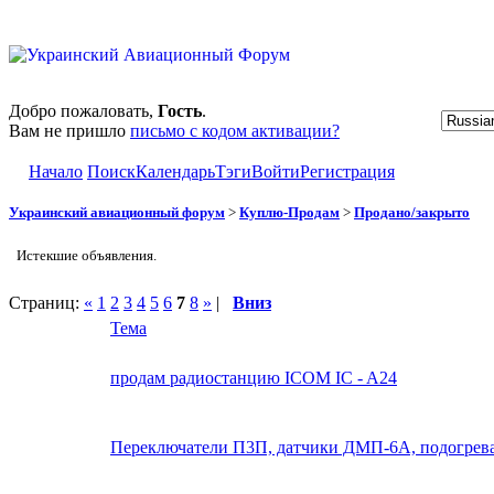
Добро пожаловать,
Гость
.
Вам не пришло
письмо с кодом активации?
Начало
Поиск
Календарь
Тэги
Войти
Регистрация
Украинский авиационный форум
>
Куплю-Продам
>
Продано/закрыто
Истекшие объявления.
Страниц:
«
1
2
3
4
5
6
7
8
»
|
Вниз
Тема
продам радиостанцию ICOM IC - A24
Переключатели П3П, датчики ДМП-6А, подогрев