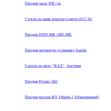
Продам часы АЧС-1к
Стекло на маяк красного цвета ОСС-61
Продам НПП-МК 1485-МК
Продам моторную установку Suzuki
Сапоги на меху "RAX", Австрия
Продам Ротакс-582
Продам баллон ВД. Объём 2,3л(маленький)