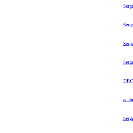
Serg
Serg
Serg
Serg
DRO
acub
Serg