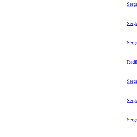
Serg
Serg
Serg
Radi
Serg
Serg
Serg