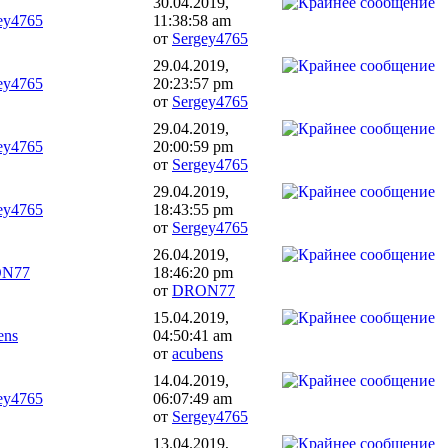
30.04.2019,
ey4765
11:38:58 am
от
Sergey4765
29.04.2019,
ey4765
20:23:57 pm
от
Sergey4765
29.04.2019,
ey4765
20:00:59 pm
от
Sergey4765
29.04.2019,
ey4765
18:43:55 pm
от
Sergey4765
26.04.2019,
N77
18:46:20 pm
от
DRON77
15.04.2019,
ens
04:50:41 am
от
acubens
14.04.2019,
ey4765
06:07:49 am
от
Sergey4765
13.04.2019,