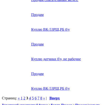
Продам
Куплю ВК-53РШ,РБ б\у
Продам
Куплю датчики б\у, не рабочие
Продам
Куплю ВК-53РШ,РБ б\у
Страниц:
«
1
2
3
4
5
6
7
8
»
|
Вверх
Украинский авиационный форум
>
Куплю-Продам
>
Продано/закрыто