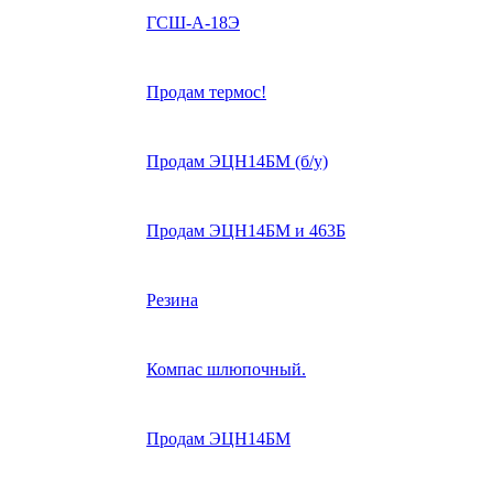
ГСШ-А-18Э
Продам термос!
Продам ЭЦН14БМ (б/у)
Продам ЭЦН14БМ и 463Б
Резина
Компас шлюпочный.
Продам ЭЦН14БМ