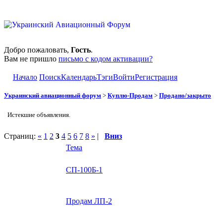
Добро пожаловать,
Гость
.
Вам не пришло
письмо с кодом активации?
Начало
Поиск
Календарь
Тэги
Войти
Регистрация
Украинский авиационный форум
>
Куплю-Продам
>
Продано/закрыто
Истекшие объявления.
Страниц:
«
1
2
3
4
5
6
7
8
»
|
Вниз
Тема
СП-100Б-1
Продам ЛП-2