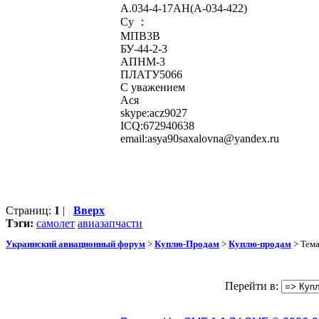
A.034-4-17AH(A-034-422)
Су ：
МПВ3В
БУ-44-2-3
АПНМ-3
ПЛАТУ5066
С уважением
Ася
skype:acz9027
ICQ:672940638
email:
asya90saxalovna@yandex.ru
Страниц:
1
|
Вверх
Тэги:
самолет
авиазапчасти
Украинский авиационный форум
>
Куплю-Продам
>
Куплю-продам
> Тем
Перейти в: