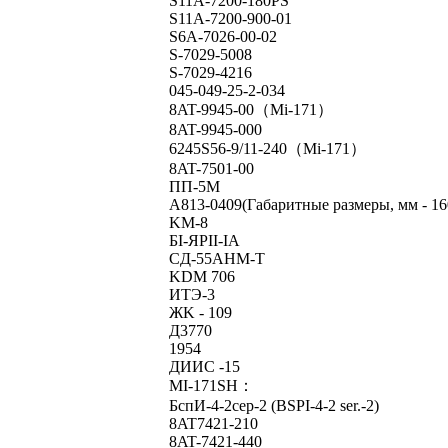
S11A-7200-180PS
S11A-7200-900-01
S6A-7026-00-02
S-7029-5008
S-7029-4216
045-049-25-2-034
8AT-9945-00（Mi-171）
8AT-9945-000
6245S56-9/11-240（Mi-171）
8AT-7501-00
ПП-5M
A813-0409(Габаритные размеры, мм - 1
KM-8
БI-ЯPII-IA
CД-55AHM-T
KDM 706
ИTЭ-3
ЖK - 109
Д3770
1954
ДИИC -15
MI-171SH：
БспИ-4-2сер-2 (BSPI-4-2 ser.-2)
8AT7421-210
8AT-7421-440