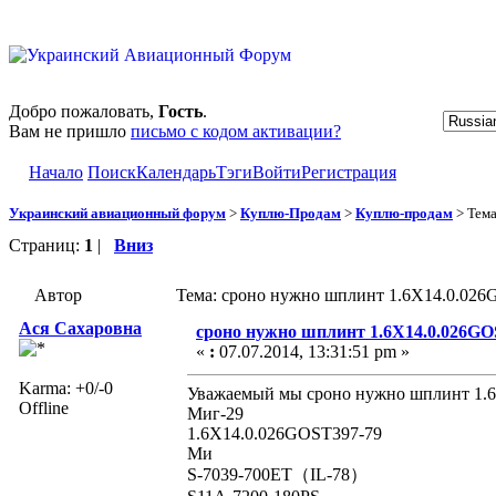
Добро пожаловать,
Гость
.
Вам не пришло
письмо с кодом активации?
Начало
Поиск
Календарь
Тэги
Войти
Регистрация
Украинский авиационный форум
>
Куплю-Продам
>
Куплю-продам
> Тем
Страниц:
1
|
Вниз
Автор
Тема: сроно нужно шплинт 1.6X14.0.026
Ася Сахаровна
сроно нужно шплинт 1.6X14.0.026GO
«
:
07.07.2014, 13:31:51 pm »
Karma: +0/-0
Уважаемый мы сроно нужно шплинт 1.6
Offline
Миг-29
1.6X14.0.026GOST397-79
Ми
S-7039-700ET（IL-78）