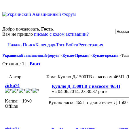
Добро пожаловать,
Гость
.
Вам не пришло
письмо с кодом активации?
Начало
Поиск
Календарь
Тэги
Войти
Регистрация
Украинский авиационный форум
>
Куплю-Продам
>
Куплю-продам
> Тем
Страниц:
1
|
Вниз
Автор
Тема: Куплю Д-1500ТВ с насосом 465П (
zirka74
Куплю Д-1500ТВ с насосом 465П
«
:
04.06.2014, 23:30:37 pm »
Karma: +19/-0
Куплю насос 465П с двигателем Д-150
Offline