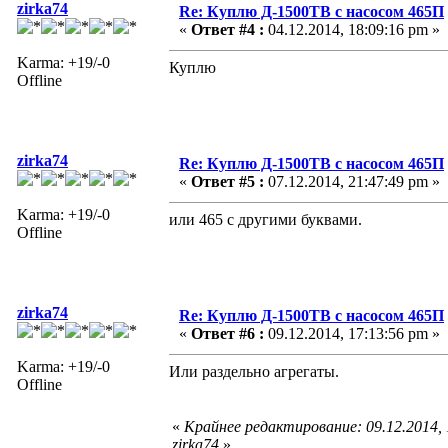
zirka74
Re: Куплю Д-1500ТВ с насосом 465П
«
Ответ #4 :
04.12.2014, 18:09:16 pm »
Karma: +19/-0
Куплю
Offline
zirka74
Re: Куплю Д-1500ТВ с насосом 465П
«
Ответ #5 :
07.12.2014, 21:47:49 pm »
Karma: +19/-0
или 465 с другими буквами.
Offline
zirka74
Re: Куплю Д-1500ТВ с насосом 465П
«
Ответ #6 :
09.12.2014, 17:13:56 pm »
Karma: +19/-0
Или раздельно агрегаты.
Offline
«
Крайнее редактирование: 09.12.2014,
zirka74
»