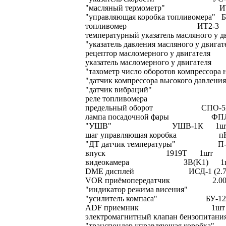
"масляный термометр" ИТ1
"управляющая коробка топливо
топливомер ИТ2-3
температурный указатель масля
"указатель давления масля
рецептор масломерного у 
указатель масломерного у
"тахометр число оборотов компрессо
"датчик компрессора высоког
"датчик вибраций
реле топливомера
предельный оборот СПО-5
лампа посадочной фары ФП
"УШВ" УШВ-1К 1ш
шаг управляющая коробка п
"ДТ датчик температуры" П
впуск 1919T 1шт
видеокамера ЗВ(K1) 1
DME дисплей ИСД-1 (2.746.
VOR приёмопередатчик 2.003.
"индикатор режима висения
"усилитель компаса" БУ-1
ADF приемник 1шт
электромагнитный клапан бензопита
"транспондер управляющая коробк