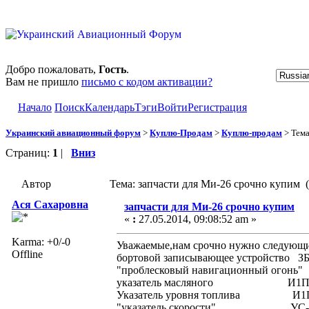
Добро пожаловать,
Гость
.
Вам не пришло
письмо с кодом активации?
Начало
Поиск
Календарь
Тэги
Войти
Регистрация
Украинский авиационный форум
>
Куплю-Продам
>
Куплю-продам
> Тем
Страниц:
1
|
Вниз
Автор
Тема: запчасти для Ми-26 срочно купим 
Ася Сахаровна
запчасти для Ми-26 срочно купим
«
:
27.05.2014, 09:08:52 am »
Karma: +0/-0
Уважаемые,нам срочно нужно следующи
Offline
бортовой записывающее устройст
"проблесковый навигационный огон
указатель масляного И
Указатель уровня топлива
"указатель скорости" УС