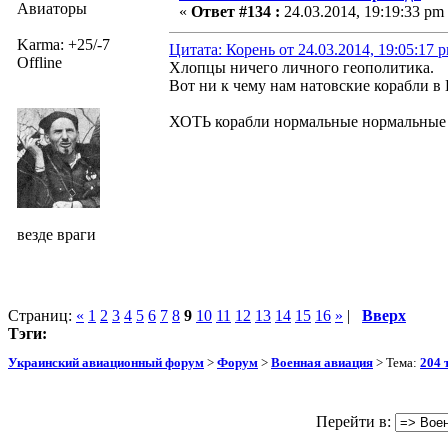
Авиаторы
«
Ответ #134 :
24.03.2014, 19:19:33 pm
Karma: +25/-7
Цитата: Корень от 24.03.2014, 19:05:17 
Offline
Хлопцы ничего личного геополитика.
Вот ни к чему нам натовские корабли в 
ХОТЬ корабли нормальные нормальные
везде враги
Страниц:
«
1
2
3
4
5
6
7
8
9
10
11
12
13
14
15
16
»
|
Вверх
Тэги:
Украинский авиационный форум
>
Форум
>
Военная авиация
> Тема:
204 
Перейти в: