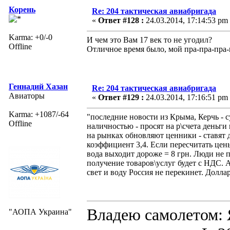
Корень
Re: 204 тактическая авиабригада
«
Ответ #128 :
24.03.2014, 17:14:53 pm
Karma: +0/-0
И чем это Вам 17 век то не угодил?
Offline
Отличное время было, мой пра-пра-пра
Геннадий Хазан
Re: 204 тактическая авиабригада
Авиаторы
«
Ответ #129 :
24.03.2014, 17:16:51 pm
Karma: +1087/-64
"последние новости из Крыма, Керчь - с
Offline
наличностью - просят на р\счета деньги
на рынках обновляют ценники - ставят 
коэффициент 3,4. Если пересчитать цены
вода выходит дороже = 8 грн. Люди не п
получение товаров\услуг будет с НДС. А У
свет и воду Россия не перекинет. Долла
Владею самолето
"АОПА Украина"