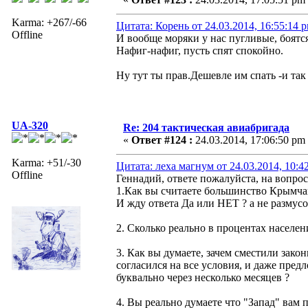
Karma: +267/-66
Цитата: Корень от 24.03.2014, 16:55:14 
Offline
И вообще моряки у нас пугливые, боятся 
Нафиг-нафиг, пусть спят спокойно.
Ну тут ты прав.Дешевле им спать -и так
UA-320
Re: 204 тактическая авиабригада
«
Ответ #124 :
24.03.2014, 17:06:50 pm
Karma: +51/-30
Цитата: леха магнум от 24.03.2014, 10:4
Offline
Геннадий, ответе пожалуйста, на вопро
1.Как вы считаете большинство Крымчан
И жду ответа Да или НЕТ ? а не размус
2. Сколько реально в процентах насел
3. Как вы думаете, зачем сместили зак
согласился на все условия, и даже пред
буквально через несколько месяцев ?
4. Вы реально думаете что "Запад" вам 