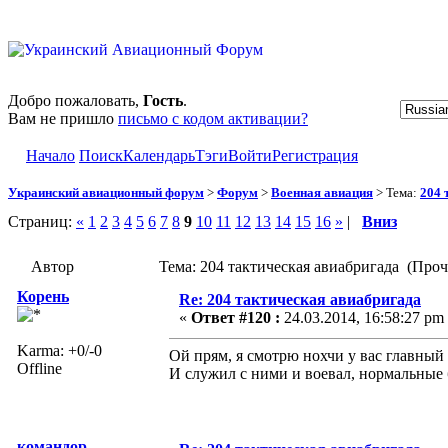
Добро пожаловать,
Гость
.
Вам не пришло
письмо с кодом активации?
Начало
Поиск
Календарь
Тэги
Войти
Регистрация
Украинский авиационный форум
>
Форум
>
Военная авиация
> Тема:
204 
Страниц:
«
1
2
3
4
5
6
7
8
9
10
11
12
13
14
15
16
»
|
Вниз
Автор
Тема: 204 тактическая авиабригада (Проч
Корень
Re: 204 тактическая авиабригада
«
Ответ #120 :
24.03.2014, 16:58:27 pm
Karma: +0/-0
Ой прям, я смотрю нохчи у вас главный
Offline
И служил с ними и воевал, нормальные
командор