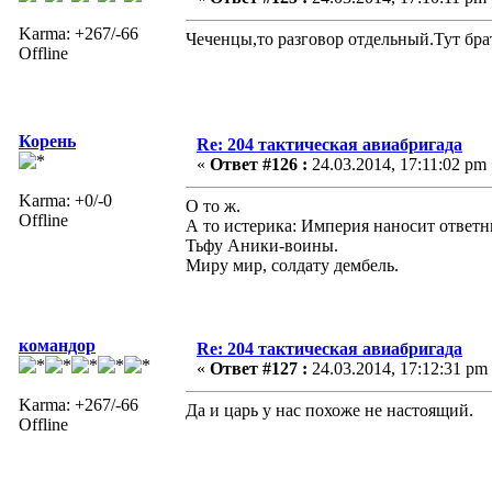
Karma: +267/-66
Чеченцы,то разговор отдельный.Тут бра
Offline
Корень
Re: 204 тактическая авиабригада
«
Ответ #126 :
24.03.2014, 17:11:02 pm 
Karma: +0/-0
О то ж.
Offline
А то истерика: Империя наносит ответны
Тьфу Аники-воины.
Миру мир, солдату дембель.
командор
Re: 204 тактическая авиабригада
«
Ответ #127 :
24.03.2014, 17:12:31 pm
Karma: +267/-66
Да и царь у нас похоже не настоящий.
Offline