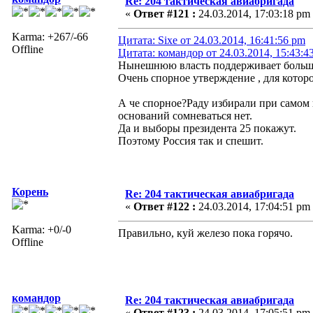
Re: 204 тактическая авиабригада
«
Ответ #121 :
24.03.2014, 17:03:18 pm
Karma: +267/-66
Цитата: Sixe от 24.03.2014, 16:41:56 pm
Offline
Цитата: командор от 24.03.2014, 15:43:4
Нынешнюю власть поддерживает больша
Очень спорное утверждение , для котор
А че спорное?Раду избирали при самом
оснований сомневаться нет.
Да и выборы президента 25 покажут.
Поэтому Россия так и спешит.
Корень
Re: 204 тактическая авиабригада
«
Ответ #122 :
24.03.2014, 17:04:51 pm
Karma: +0/-0
Правильно, куй железо пока горячо.
Offline
командор
Re: 204 тактическая авиабригада
«
Ответ #123 :
24.03.2014, 17:05:51 pm