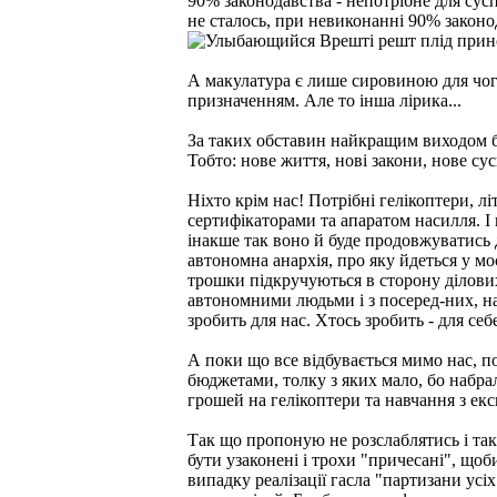
90% законодавства - непотрібне для сусп
не сталось, при невиконанні 90% законод
Врешті решт плід прино
А макулатура є лише сировиною для чог
призначенням. Але то інша лірика...
За таких обставин найкращим виходом б
Тобто: нове життя, нові закони, нове сус
Ніхто крім нас! Потрібні гелікоптери, лі
сертифікаторами та апаратом насилля. І 
інакше так воно й буде продовжуватись д
автономна анархія, про яку йдеться у мо
трошки підкручуються в сторону ділових
автономними людьми і з посеред-них, н
зробить для нас. Хтось зробить - для себ
А поки що все відбувається мимо нас, п
бюджетами, толку з яких мало, бо набра
грошей на гелікоптери та навчання з ек
Так що пропоную не розслаблятись і так
бути узаконені і трохи "причесані", що
випадку реалізації гасла "партизани усі