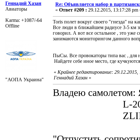
Геннадий Хазан
Re: Объявляется набор в партизанск
Авиаторы
«
Ответ #209 :
29.12.2015, 13:17:28 pm 
Karma: +1087/-64
Toris полет вокруг своего "гнезда" на к
Offline
Все люди в ближайшем радиусе 3-5 км зна
говорил. А вот все остальное , это уже 
занимаются мониторингом данного вопр
ПыСы. Все провокаторы типа вас , для 
Найдете себе иное место, где кучкуются 
«
Крайнее редактирование: 29.12.2015,
Геннадий Хазан
»
"АОПА Украина"
Владею самолето
L-200D MOR
ZLIN 526 
"Отпустить сопротив