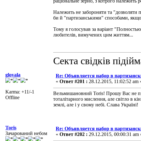
раціональне зерно, з котрого належить 
Належить не забороняти та "дозволяти по
би й "партизанськими" способами, якщо
Тому я голосував за варіант "Полностью
любителів, вимучених цим життям...
Секта свідків підій
glovala
Re: Объявляется набор в партизанск
«
Ответ #201 :
28.12.2015, 11:02:52 am 
Karma: +11/-1
Вельмишановний Toris! Прошу Вас не при
Offline
тоталітарного мислення, але світло в кін
землі, але і у свому небі. Слава Україні!
Toris
Re: Объявляется набор в партизанск
Зачарований небом
«
Ответ #202 :
29.12.2015, 00:00:31 am 