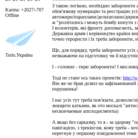
З такою логікою, необхідно заборонити 
Karma: +2027/-707
обов'язкову нумерацію та реєстрацію усі
Offline
автожири/параплани/дельтаплани/дирижаб
ж "розлітались і можуть бомбу кинути з 
І волонтерів, які фронту допомагають, з
Державна армія і керівництво країни ви
точно терористи і їх треба заборонити, 
Ще, для порядку, треба заборонити усіх
Toris.Україна
незважаючи на підготовку чи її відсутніс
І - головне - тири заборонити! І мислив
Тоді не стане ось таких проектів:
http://
Він же не брав дозвіл на зафільмований
порушника!
І нас усіх тут треба пов'язати, дозволи/л
знищити катками, як ото москалі "антис
нескончаемые апплодисменты)
А якщо без сарказму, то я - за здорову "
навігацією, з трекінгом, кому треба - х
перегнув у першому повідомленні теми - 