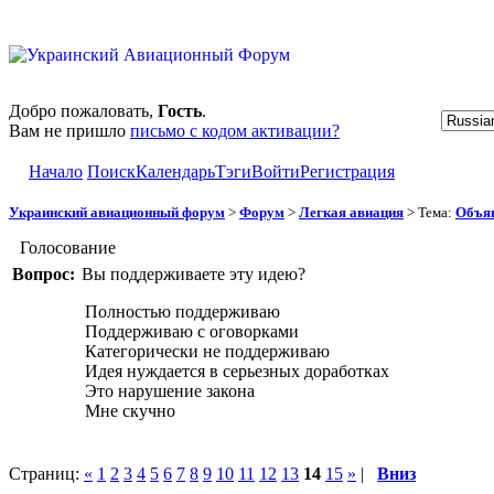
Добро пожаловать,
Гость
.
Вам не пришло
письмо с кодом активации?
Начало
Поиск
Календарь
Тэги
Войти
Регистрация
Украинский авиационный форум
>
Форум
>
Легкая авиация
> Тема:
Объяв
Голосование
Вопрос:
Вы поддерживаете эту идею?
Полностью поддерживаю
Поддерживаю с оговорками
Категорически не поддерживаю
Идея нуждается в серьезных доработках
Это нарушение закона
Мне скучно
Страниц:
«
1
2
3
4
5
6
7
8
9
10
11
12
13
14
15
»
|
Вниз