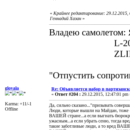
«
Крайнее редактирование: 29.12.2015,
Геннадий Хазан
»
Владею самолето
L-200D MOR
ZLIN 526 
"Отпустить сопротив
glovala
Re: Объявляется набор в партизанск
«
Ответ #204 :
29.12.2015, 12:47:01 pm 
Karma: +11/-1
Да, сильно сказано..."призывать соверш
Offline
Люди, которые вышли на Майдан, тоже 
ВАШЕЙ стране...а если выгнать бюрокр
ужасным...а если убрать сеню, тогда в
такие заботливые люди, а то вред ВАШЕЙ