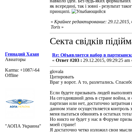
навколо ідей. Без будь-яких формальних
як всередині, так і зовні - результат так
принципі.
«
Крайнее редактирование: 29.12.2015,
Toris
»
Секта свідків підій
Геннадий Хазан
Re: Объявляется набор в партизанск
Авиаторы
«
Ответ #203 :
29.12.2015, 09:29:25 am 
Karma: +1087/-64
glovala
Offline
Цитировать
Враг у ворот. А то, разлетались. Спасиб
Если будете призывать людей выполнять
На сегодняшний день в стране война, и 
партизан или нет, достаточно затратная
данном этапе осуществляется контроль 
меня пытаться обвинять в остатках тот
Но никто не будет у нас в Форуме приз
моей стране!
"АОПА Украина"
Я достаточно четко изложил свои мысл