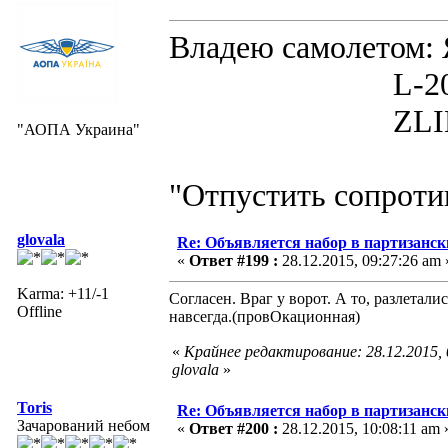
Владею самолето
L-200D MOR
ZLIN 526 
"АОПА Украина"
"Отпустить сопротив
glovala
Re: Объявляется набор в партизанск
«
Ответ #199 :
28.12.2015, 09:27:26 am 
Karma: +11/-1
Согласен. Враг у ворот. А то, разлетал
Offline
навсегда.(провОкационная)
«
Крайнее редактирование: 28.12.2015,
glovala
»
Toris
Re: Объявляется набор в партизанск
Зачарований небом
«
Ответ #200 :
28.12.2015, 10:08:11 am 