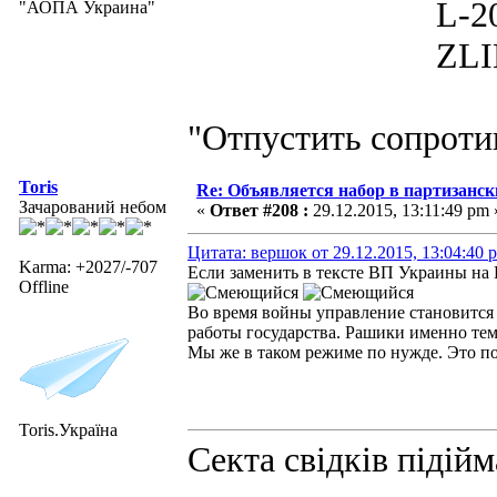
L-200D MOR
"АОПА Украина"
ZLIN 526 
"Отпустить сопротив
Toris
Re: Объявляется набор в партизанск
Зачарований небом
«
Ответ #208 :
29.12.2015, 13:11:49 pm 
Цитата: вершок от 29.12.2015, 13:04:40 
Karma: +2027/-707
Если заменить в тексте ВП Украины на
Offline
Во время войны управление становится
работы государства. Рашики именно тем
Мы же в таком режиме по нужде. Это по
Toris.Україна
Секта свідків підій