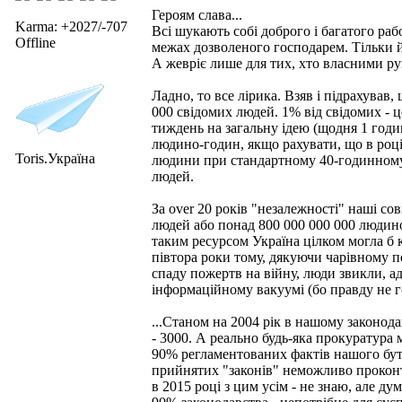
Героям слава...
Karma: +2027/-707
Всі шукають собі доброго і багатого рабо
Offline
межах дозволеного господарем. Тільки й 
А жевріє лише для тих, хто власними рук
Ладно, то все лірика. Взяв і підрахував
000 свідомих людей. 1% від свідомих - ц
тиждень на загальну ідею (щодня 1 година
людино-годин, якщо рахувати, що в році 
Toris.Україна
людини при стандартному 40-годинному 
людей.
За over 20 років "незалежності" наші со
людей або понад 800 000 000 000 людино
таким ресурсом Україна цілком могла б 
півтора роки тому, дякуючи чарівному п
спаду пожертв на війну, люди звикли, ад
інформаційному вакуумі (бо правду не го
...Станом на 2004 рік в нашому законода
- 3000. А реально будь-яка прокуратура
90% регламентованих фактів нашого бу
прийнятих "законів" неможливо прокон
в 2015 році з цим усім - не знаю, але ду