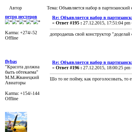
Автор
Тема: Объявляется набор в партизанский 
петро нестеров
Re: Объявляется набор в партизанск
«
Ответ #195 :
27.12.2015, 17:51:04 pm 
Karma: +274/-52
допродаешь свой конструктор "доделай 
Offline
flybas
Re: Объявляется набор в партизанск
"Красота должна
«
Ответ #196 :
27.12.2015, 18:00:25 pm 
быть обтекаема"
М.М.Жванецкий
Шо то не пойму, как проголосовать, то 
Авиаторы
Karma: +154/-144
Offline