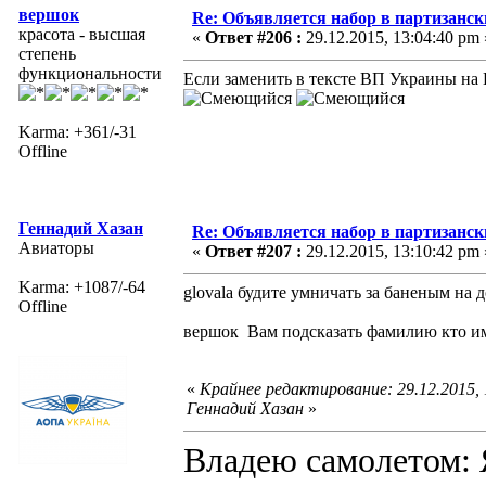
вершок
Re: Объявляется набор в партизанск
красота - высшая
«
Ответ #206 :
29.12.2015, 13:04:40 pm 
степень
функциональности
Если заменить в тексте ВП Украины на
Karma: +361/-31
Offline
Геннадий Хазан
Re: Объявляется набор в партизанск
Авиаторы
«
Ответ #207 :
29.12.2015, 13:10:42 pm 
Karma: +1087/-64
glovala будите умничать за баненым на д
Offline
вершок Вам подсказать фамилию кто име
«
Крайнее редактирование: 29.12.2015,
Геннадий Хазан
»
Владею самолето