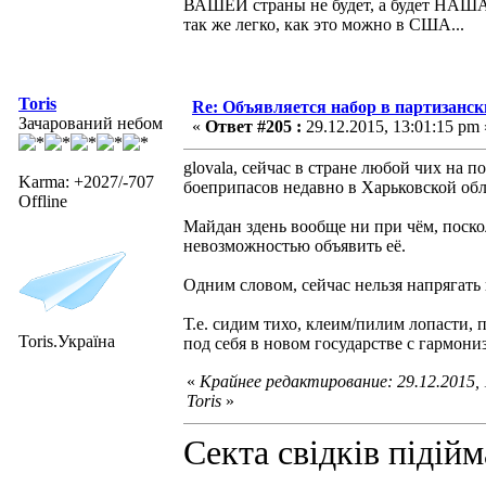
ВАШЕЙ страны не будет, а будет НАШ
так же легко, как это можно в США...
Toris
Re: Объявляется набор в партизанск
Зачарований небом
«
Ответ #205 :
29.12.2015, 13:01:15 pm 
glovala, сейчас в стране любой чих на п
Karma: +2027/-707
боеприпасов недавно в Харьковской обл
Offline
Майдан здень вообще ни при чём, поско
невозможностью объявить её.
Одним словом, сейчас нельзя напрягать
Т.е. сидим тихо, клеим/пилим лопасти,
Toris.Україна
под себя в новом государстве с гармон
«
Крайнее редактирование: 29.12.2015,
Toris
»
Секта свідків підій