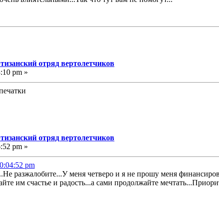
ртизанский отряд вертолетчиков
3:10 pm »
печатки
ртизанский отряд вертолетчиков
6:52 pm »
20:04:52 pm
..Не разжалобите...У меня четверо и я не прошу меня финансирова
йте им счастье и радость...а сами продолжайте мечтать...Приорит