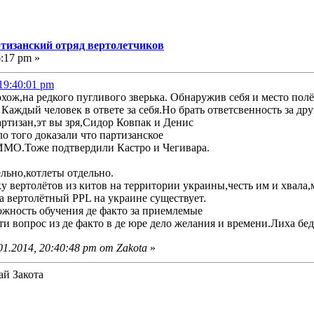
ртизанский отряд вертолетчиков
6:17 pm »
19:40:01 pm
ож,на редкого пугливого зверька. Обнаружив себя и место полё
ждый человек в ответе за себя.Но брать ответсвенность за друг
артизан,эт вы зря,Сидор Ковпак и Денис
о того доказали что партизанское
Тоже подтвердили Кастро и Чегивара.
льно,котлеты отдельно.
у вертолётов из китов на территории украины,честь им и хвала
за вертолётный PPL на украине существует.
ожность обучения де факто за приемлемые
сти вопрос из де факто в де юре дело желания и времени.Лиха бе
1.2014, 20:40:48 pm от Zakota
»
ай Закота