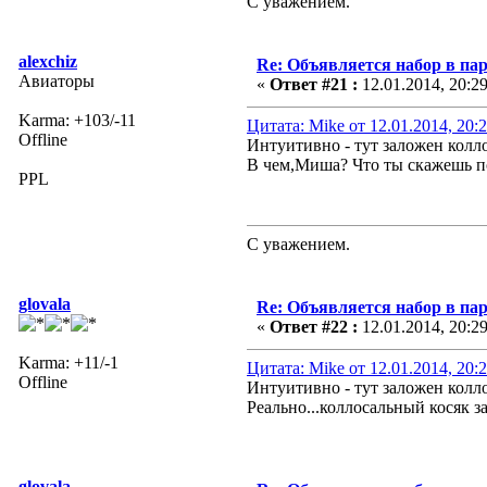
С уважением.
alexchiz
Re: Объявляется набор в па
Авиаторы
«
Ответ #21 :
12.01.2014, 20:2
Karma: +103/-11
Цитата: Mike от 12.01.2014, 20:
Offline
Интуитивно - тут заложен колл
В чем,Миша? Что ты скажешь п
PPL
С уважением.
glovala
Re: Объявляется набор в па
«
Ответ #22 :
12.01.2014, 20:2
Karma: +11/-1
Цитата: Mike от 12.01.2014, 20:
Offline
Интуитивно - тут заложен колло
Реально...коллосальный косяк 
glovala