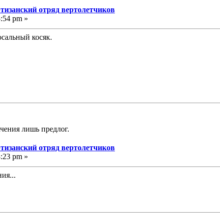
ртизанский отряд вертолетчиков
5:54 pm »
осальный косяк.
ачения лишь предлог.
ртизанский отряд вертолетчиков
8:23 pm »
ия...