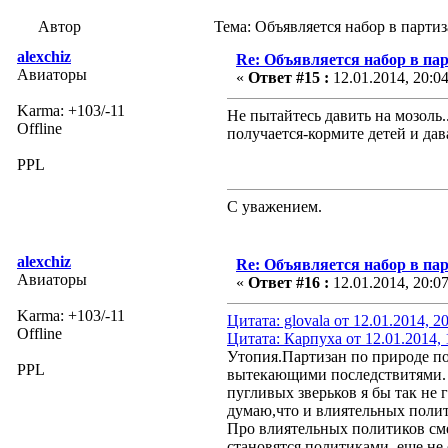
Автор
Тема: Объявляется набор в парти
alexchiz
Re: Объявляется набор в па
Авиаторы
«
Ответ #15 :
12.01.2014, 20:0
Karma: +103/-11
Не пытайтесь давить на мозоль.
Offline
получается-кормите детей и дава
PPL
С уважением.
alexchiz
Re: Объявляется набор в па
Авиаторы
«
Ответ #16 :
12.01.2014, 20:0
Karma: +103/-11
Цитата: glovala от 12.01.2014, 2
Offline
Цитата: Карпуха от 12.01.2014, 
Утопия.Партизан по природе пох
PPL
вытекающими последствитями. Ка
пугливых зверьков я бы так не г
думаю,что и влиятельных полити
Про влиятельных политиков смеш
становятся политиками..еще не 