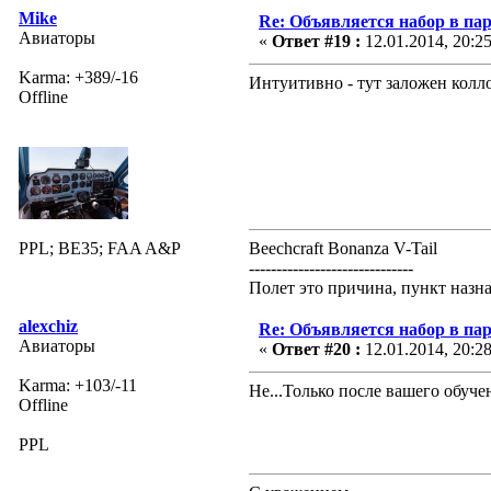
Mike
Re: Объявляется набор в па
Авиаторы
«
Ответ #19 :
12.01.2014, 20:2
Karma: +389/-16
Интуитивно - тут заложен колл
Offline
PPL; BE35; FAA A&P
Beechcraft Bonanza V-Tail
------------------------------
Полет это причина, пункт назн
alexchiz
Re: Объявляется набор в па
Авиаторы
«
Ответ #20 :
12.01.2014, 20:2
Karma: +103/-11
Не...Только после вашего обучен
Offline
PPL