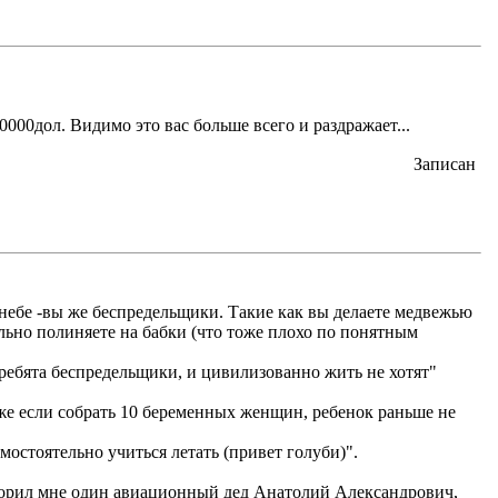
0000дол. Видимо это вас больше всего и раздражает...
Записан
 небе -вы же беспредельщики. Такие как вы делаете медвежью
льно полиняете на бабки (что тоже плохо по понятным
 ребята беспредельщики, и цивилизованно жить не хотят"
даже если собрать 10 беременных женщин, ребенок раньше не
остоятельно учиться летать (привет голуби)".
говорил мне один авиационный дед Анатолий Александрович,