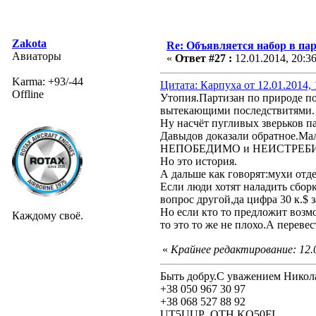
Zakota
Re: Объявляется набор в па
Авиаторы
«
Ответ #27 :
12.01.2014, 20:3
Karma: +93/-44
Цитата: Карпуха от 12.01.2014, 
Offline
Утопия.Партизан по природе пох
вытекающими последствитями. Ка
Ну насчёт пугливых зверьков п
Давыдов доказали обратное.Мал
НЕПОБЕДИМО и НЕИСТРЕБИМО.
Но это история.
А дальше как говорят:мухи отде
Если люди хотят наладить сборк
вопрос другой,да цифра 30 к.$ 
Но если кто то предложит возм
Каждому своё.
то это то же не плохо.А переве
«
Крайнее редактирование: 12.0
Быть добру.С уважением Никол
+38 050 967 30 97
+38 068 527 88 92
UT5UUP QTH KO50FI