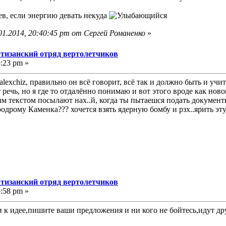
в, если энергию девать некуда
01.2014, 20:40:45 pm от Сергей Романенко
»
ртизанский отряд вертолетчиков
5:23 pm »
exchiz, правильно он всё говорит, всё так и должно быть и учить
 речь, но я где то отдалённо понимаю и вот этого вроде как но
ым текстом посылают нах..й, когда ты пытаешся подать докумен
дрому Каменка??? хочется взять ядерную бомбу и рзх..ярить эту б
ртизанский отряд вертолетчиков
5:58 pm »
и к идее,пишите ваши предложения и ни кого не бойтесь,идут др