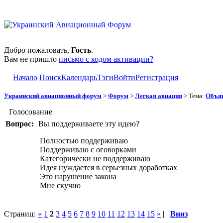
Добро пожаловать,
Гость
.
Вам не пришло
письмо с кодом активации?
Начало
Поиск
Календарь
Тэги
Войти
Регистрация
Украинский авиационный форум
>
Форум
>
Легкая авиация
> Тема:
Объяв
Голосование
Вопрос:
Вы поддерживаете эту идею?
Полностью поддерживаю
Поддерживаю с оговорками
Категорически не поддерживаю
Идея нуждается в серьезных доработках
Это нарушение закона
Мне скучно
Страниц:
«
1
2
3
4
5
6
7
8
9
10
11
12
13
14
15
»
|
Вниз