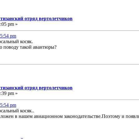
ртизанский отряд вертолетчиков
9:05 pm »
25:54 pm
осальный косяк.
о поводу такой авантюры?
ртизанский отряд вертолетчиков
9:39 pm »
25:54 pm
сальный косяк..
заложен в нашем авиационном законодательстве.Поэтому и появ