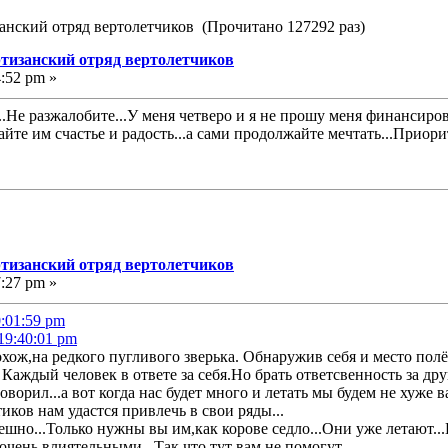
занский отряд вертолетчиков (Прочитано 127292 раз)
ртизанский отряд вертолетчиков
4:52 pm »
..Не разжалобите...У меня четверо и я не прошу меня финансирова
йте им счастье и радость...а сами продолжайте мечтать...Приорит
ртизанский отряд вертолетчиков
7:27 pm »
0:01:59 pm
19:40:01 pm
ож,на редкого пугливого зверька. Обнаружив себя и место полё
ждый человек в ответе за себя.Но брать ответсвенность за дру
оворил...а вот когда нас будет много и летать мы будем не хуже в
ков нам удастся привлечь в свои ряды...
но...Только нужны вы им,как корове седло...Они уже летают...И
очень влиятельными...Так что тут вам не помогут...