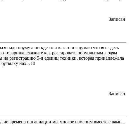
Записан
ся надо поуму а ни кде то и как то и я думаю что все здесь
вого товарища, скажите как реагировать нормальным людям
ты на регистрацию 5-и едениц техники, которая принадлежала
утылку нах... !!!
Записан
угие времена и в авиации мы многое изменим вместе с вами...