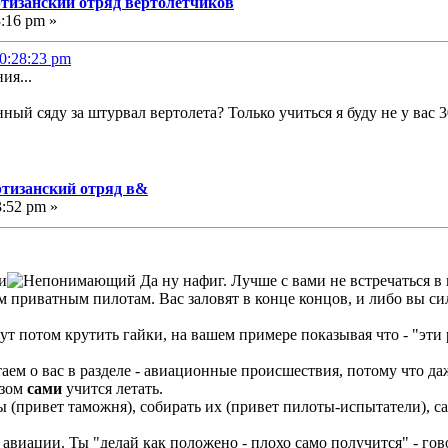
ртизанский отряд вертолетчиков
3:16 pm »
20:28:23 pm
ия...
ный сяду за штурвал вертолета? Только учиться я буду не у вас 3
ртизанский отряд в&
3:52 pm »
и
Да ну нафиг. Лучше с вами не встречаться в
м приватным пилотам. Вас заловят в конце концов, и либо вы си
ут потом крутить гайки, на вашем примере показывая что - "эти
итаем о вас в разделе - авиационные происшествия, потому что 
озом
сами
учится летать.
(привет таможня), собирать их (привет пилоты-испытатели), сам
в авиации. Ты "делай как положено - плохо само получится" - 