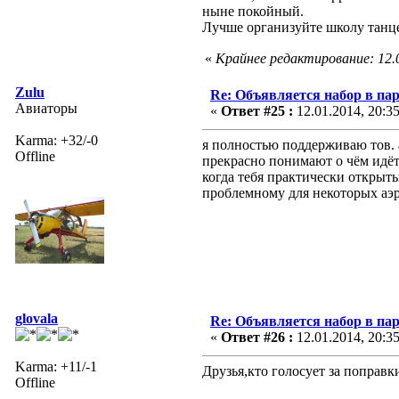
ныне покойный.
Лучше организуйте школу танце
«
Крайнее редактирование: 12.
Zulu
Re: Объявляется набор в па
Авиаторы
«
Ответ #25 :
12.01.2014, 20:3
Karma: +32/-0
я полностью поддерживаю тов. al
Offline
прекрасно понимают о чём идёт
когда тебя практически открыт
проблемному для некоторых аэро
glovala
Re: Объявляется набор в па
«
Ответ #26 :
12.01.2014, 20:3
Karma: +11/-1
Друзья,кто голосует за поправк
Offline