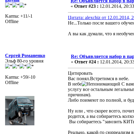
Re: Объявляется набор в па
«
Ответ #23 :
12.01.2014, 20:3
Karma: +11/-1
Цитата: alexchiz от 12.01.2014, 
Offline
Не...Только после вашего обучен
А вы как думали, что я необучен
Сергей Романенко
Re: Объявляется набор в па
Эльф 80-го уровня
«
Ответ #24 :
12.01.2014, 20:3
Цитировать
Karma: +59/-10
Вас понял.Встретимся в небе.
Offline
В небе
С вам
услугу все остальным легальны
причинам).
Либо поимеют по полной, и буд
Ну или , что скорее всего, поч
родится, а вы собираетесь колх
Вы собираетесь "завозить КИТы 
Реально, какой-то сюрреализм 