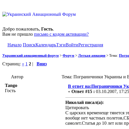
Добро пожаловать,
Гость
.
Вам не пришло
письмо с кодом активации?
Начало
Поиск
Календарь
Тэги
Войти
Регистрация
Украинский авиационный форум
>
Форум
>
Легкая авиация
> Тема:
Погра
Страниц:
«
1
2
|
Вниз
Автор
Тема: Пограничники Украины и В
Tango
В ответ на:Пограничники У
Гость
«
Ответ #15 :
03.10.2007, 17:2
Николай писал(а):
Цитировать
С царских временеще тянется эт
вообще нет частных полетов,СБ
самолет.Статья до 10 лет или п