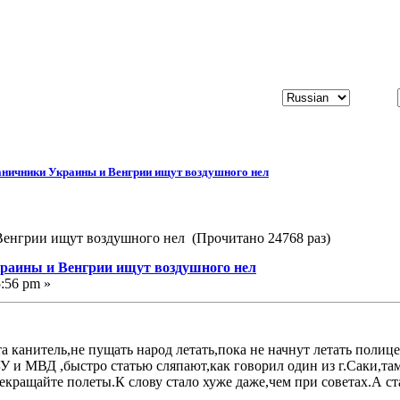
ничники Украины и Венгрии ищут воздушного нел
енгрии ищут воздушного нел (Прочитано 24768 раз)
краины и Венгрии ищут воздушного нел
5:56 pm »
а канитель,не пущать народ летать,пока не начнут летать полиц
У и МВД ,быстро статью сляпают,как говорил один из г.Саки,т
рекращайте полеты.К слову стало хуже даже,чем при советах.А ст