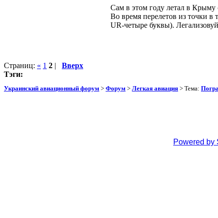
Сам в этом году летал в Крыму
Во время перелетов из точки в
UR-четыре буквы). Легализовуйт
Страниц:
«
1
2
|
Вверх
Тэги:
Украинский авиационный форум
>
Форум
>
Легкая авиация
> Тема:
Погра
Powered by 