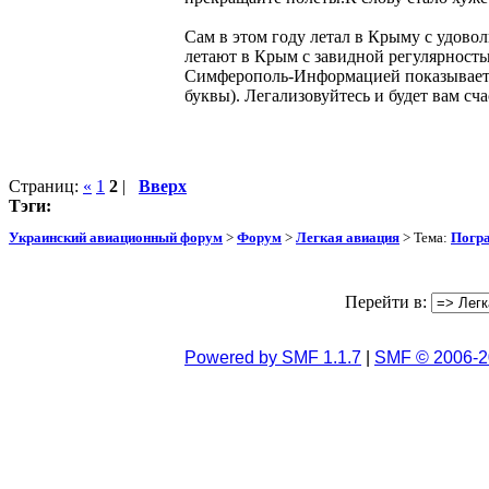
Сам в этом году летал в Крыму с удово
летают в Крым с завидной регулярность
Симферополь-Информацией показывает,
буквы). Легализовуйтесь и будет вам сча
Страниц:
«
1
2
|
Вверх
Тэги:
Украинский авиационный форум
>
Форум
>
Легкая авиация
> Тема:
Погра
Перейти в:
Powered by SMF 1.1.7
|
SMF © 2006-2