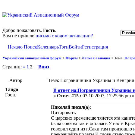
Добро пожаловать,
Гость
.
Вам не пришло
письмо с кодом активации?
Начало
Поиск
Календарь
Тэги
Войти
Регистрация
Украинский авиационный форум
>
Форум
>
Легкая авиация
> Тема:
Погра
Страниц:
«
1
2
|
Вниз
Автор
Тема: Пограничники Украины и Венгрии 
Tango
В ответ на:Пограничники Украины и
Гость
«
Ответ #15 :
03.10.2007, 17:25:56 pm »
Николай писал(а):
Цитировать
С царских временеще тянется эта каните
была совком так и осталась.У нас в Кр
говорил один из г.Саки,там произошло 
прекращайте полеты.К слову стало хуже