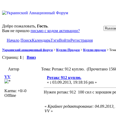
Добро пожаловать,
Гость
.
Вам не пришло
письмо с кодом активации?
Начало
Поиск
Календарь
Тэги
Войти
Регистрация
Украинский авиационный форум
>
Куплю-Продам
>
Куплю-продам
> Тем
Страниц:
1
|
Вниз
Автор
Тема: Ротакс 912 куплю. (Прочитано 1560
VV
Ротакс 912 куплю.
«
:
03.09.2013, 19:18:16 pm »
Karma: +0/-0
Нужен ротакс 912 100 сил с хорошим р
Offline
«
Крайнее редактирование: 04.09.2013,
VV
»