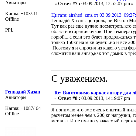
Авиаторы
«
Ответ #7 :
03.09.2013, 12:52:07 pm »
Karma: +103/-11
Цитата: airshed_zmz от 03.09.2013, 09:27
Offline
Геннадій Хазан - це троль, чи Віктор Ми
Тут как раз еще нужно посмотреть,кто ес
PPL
области втирания очков. При температуре
горюй....а если это будет продолжаться 
только 150кг на м.кв будет...но и все 20
Поэтому я и спросил из какого угла ферм
сложится ваш ангар,как тот домик в трёх
С уважением.
Геннадий Хазан
Re: Виготовимо каркас ангару для л
Авиаторы
«
Ответ #8 :
03.09.2013, 14:19:07 pm »
Karma: +1087/-64
Я понимаю что змс очень опытный пилот 
Offline
расчетом менее чем в 200,кг нагрузки, 
металла. И не нужно уважаемый переход