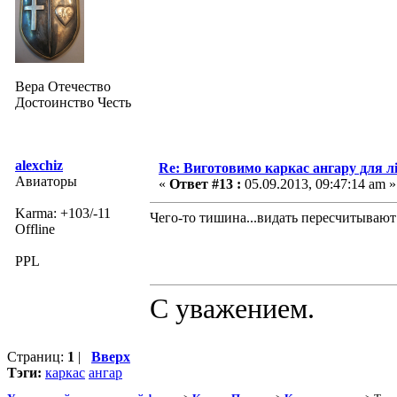
Вера Отечество
Достоинство Честь
alexchiz
Re: Виготовимо каркас ангару для л
Авиаторы
«
Ответ #13 :
05.09.2013, 09:47:14 am »
Karma: +103/-11
Чего-то тишина...видать пересчитывают
Offline
PPL
С уважением.
Страниц:
1
|
Вверх
Тэги:
каркас
ангар