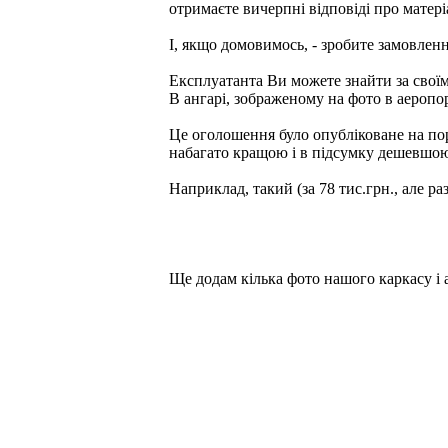
отримаєте вичерпні відповіді про матері
І, якщо домовимось, - зробите замовленн
Експлуатанта Ви можете знайти за своїм
В ангарі, зображеному на фото в аеропо
Це оголошення було опубліковане на по
набагато кращою і в підсумку дешевшою в
Наприклад, такий (за 78 тис.грн., але ра
Ще додам кілька фото нашого каркасу і а