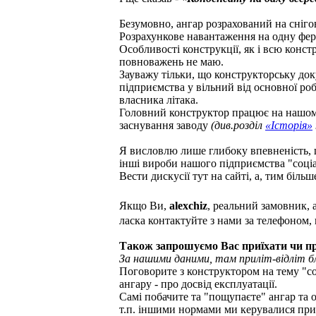
Безумовно, ангар розрахований на сніг
Розрахункове навантаження на одну ферм
Особливості конструкції, як і всю конст
повноважень не маю.
Зауважу тільки, що конструкторську до
підприємства у вільний від основної роб
власника літака.
Головний конструктор працює на нашому
заснування заводу
(див.розділ
«Історія»
Я висловлю лише глибоку впевненість, що
інші вироби нашого підприємства "соціа
Вести дискусії тут на сайті, а, тим біль
Якщо Ви,
alexchiz
, реальний замовник, 
ласка контактуйте з нами за телефоном,
Також запрошуємо Вас приїхати чи при
За нашими даними, там приліт-відліт бл
Поговорите з конструктором на тему "со
ангару - про досвід експлуатації.
Самі побачите та "пощупаєте" ангар та
т.п. іншими нормами ми керувалися при 