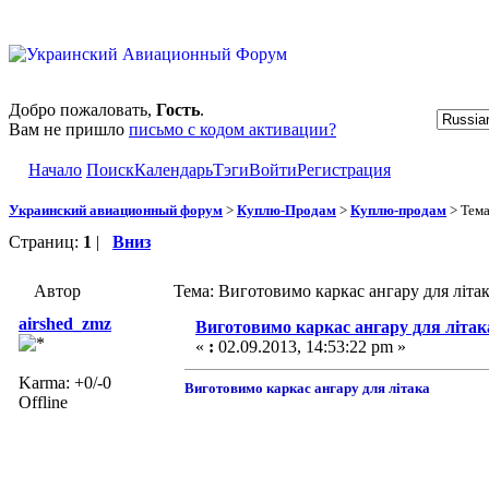
Добро пожаловать,
Гость
.
Вам не пришло
письмо с кодом активации?
Начало
Поиск
Календарь
Тэги
Войти
Регистрация
Украинский авиационный форум
>
Куплю-Продам
>
Куплю-продам
> Тем
Страниц:
1
|
Вниз
Автор
Тема: Виготовимо каркас ангару для літа
airshed_zmz
Виготовимо каркас ангару для літак
«
:
02.09.2013, 14:53:22 pm »
Karma: +0/-0
Виготовимо каркас ангару для літака
Offline