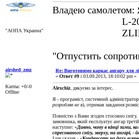
Владею самолето
L-200D MOR
ZLIN 526 
"АОПА Украина"
"Отпустить сопротив
airshed_zmz
Re: Виготовимо каркас ангару для л
«
Ответ #9 :
03.09.2013, 18:10:02 pm »
Karma: +0/-0
Alexchiz
, дякуємо за інтерес.
Offline
Я - програміст, системний адміністрат
розробляв не я
), отримав завдання розмі
Повністю з Вами згоден стосовно снігу.
замовника, який експлуатує ангар третій 
наступне: «
Дивно, чому в кінці зими, к
спресованого снігу, зверху, на ангарі, -
І ще сказав - «
Конденсату на даху всереди