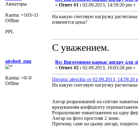
Авиаторы
«
Ответ #1 :
02.09.2013, 14:59:20 pm »
Karma: +103/-11
На какую снеговую нагрузку расчитаны 
Offline
изменится цена?
PPL
С уважением.
airshed_zmz
Re: Виготовимо каркас ангару для л
«
Ответ #2 :
02.09.2013, 16:03:28 pm »
Karma: +0/-0
Цитата: alexchiz от 02.09.2013, 14:59:20 
Offline
На какую снеговую нагрузку расчитаны
Ангар розрахований на снігове наванта
врахуванням коефіцієнту перевантаженн
Розрахункове навантаження на одну фер
Ангар на фото простояв 2 зими.
Причому, саме на цьому ангарі, покрито