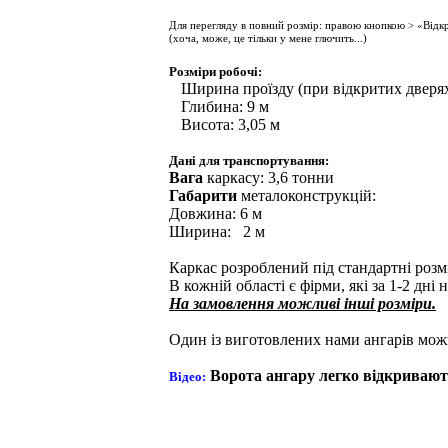
Для перегляду в повний розмір: правою кнопкою > «Відкр
(хоча, може, це тільки у мене глючить...)
Розміри робочі:
Ширина проїзду (при відкритих дверях)
Глибина: 9 м
Висота: 3,05 м
Дані для транспортування:
Вага
каркасу: 3,6 тонни
Габарити
металоконструкцій:
Довжина: 6 м
Ширина: 2 м
Каркас розроблений під стандартні розм
В кожній області є фірми, які за 1-2 дн
На замовлення можливі інші розміри.
Один із виготовлених нами ангарів мож
Ворота ангару легко відкриваю
Відео: