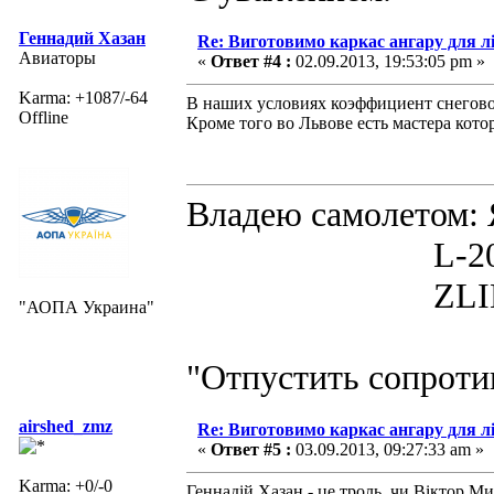
Геннадий Хазан
Re: Виготовимо каркас ангару для л
Авиаторы
«
Ответ #4 :
02.09.2013, 19:53:05 pm »
Karma: +1087/-64
В наших условиях коэффициент снегово
Offline
Кроме того во Львове есть мастера кото
Владею самолето
L-200D MOR
ZLIN 526 
"АОПА Украина"
"Отпустить сопротив
airshed_zmz
Re: Виготовимо каркас ангару для л
«
Ответ #5 :
03.09.2013, 09:27:33 am »
Karma: +0/-0
Геннадій Хазан - це троль, чи Віктор Ми