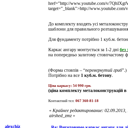
href="http://www.youtube.com/v/7QhIX
target="_blank">http://www.youtube.c
До комплекту входять усі металоконструк
шаблони для правильного розташування а
Для фундаменту потрібно 1 куб.м. бетон
Каркас ангару монтується за 1-2 дні
без
на попередньо залитому стовпчастому ф
(Форма стовпів – “
перевернутий гриб
”.)
Потрібно на все
1 куб.м. бетону
.
Ціна каркасу: 54 990 грн.
(ціна комплекту металоконструкцій в м
Контактний тел:
067 360-81-18
«
Крайнее редактирование: 02.09.2013,
airshed_zmz
»
alexchiz
Re: Виготовимо каркас ангару для л