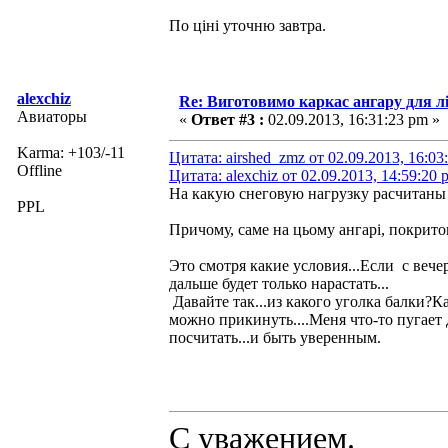
По ціні уточню завтра.
alexchiz
Re: Виготовимо каркас ангару для л
Авиаторы
«
Ответ #3 :
02.09.2013, 16:31:23 pm »
Karma: +103/-11
Цитата: airshed_zmz от 02.09.2013, 16:03
Offline
Цитата: alexchiz от 02.09.2013, 14:59:20 
На какую снеговую нагрузку расчитаны
PPL
Причому, саме на цьому ангарі, покрито
Это смотря какие условия...Если с вече
дальше будет только нарастать...
Давайте так...из какого уголка балки?К
можно прикинуть....Меня что-то пугает 
посчитать...и быть уверенным.
С уважением.