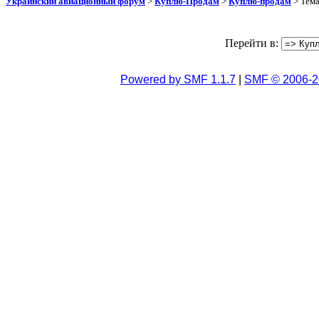
Украинский авиационный форум
>
Куплю-Продам
>
Куплю-продам
> Тем
Перейти в:
Powered by SMF 1.1.7
|
SMF © 2006-2