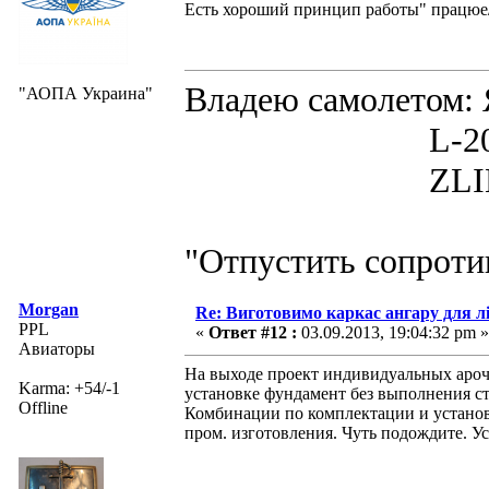
Есть хороший принцип работы" працю
Владею самолето
"АОПА Украина"
L-200D MOR
ZLIN 526 
"Отпустить сопротив
Morgan
Re: Виготовимо каркас ангару для л
PPL
«
Ответ #12 :
03.09.2013, 19:04:32 pm »
Авиаторы
На выходе проект индивидуальных ароч
Karma: +54/-1
установке фундамент без выполнения ст
Offline
Комбинации по комплектации и установ
пром. изготовления. Чуть подождите. Ус