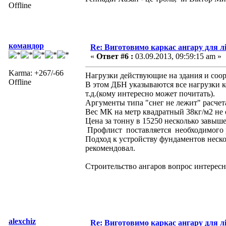
Offline
командор
Re: Виготовимо каркас ангару для л
«
Ответ #6 :
03.09.2013, 09:59:15 am »
Karma: +267/-66
Нагрузки действующие на здания и соор
Offline
В этом ДБН указываются все нагрузки к
т.д.(кому интересно может почитать).
Аргументы типа "снег не лежит" расче
Вес МК на метр квадратный 38кг/м2 не 
Цена за тонну в 15250 несколько завыш
Профлист поставляется необходимого 
Подход к устройству фундаментов неск
рекомендовал.
Строительство ангаров вопрос интерес
alexchiz
Re: Виготовимо каркас ангару для л