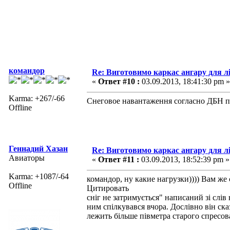
командор
Re: Виготовимо каркас ангару для л
«
Ответ #10 :
03.09.2013, 18:41:30 pm »
Karma: +267/-66
Снеговое навантаження согласно ДБН п
Offline
Геннадий Хазан
Re: Виготовимо каркас ангару для л
Авиаторы
«
Ответ #11 :
03.09.2013, 18:52:39 pm »
Karma: +1087/-64
командор, ну какие нагрузки)))) Вам же 
Offline
Цитировать
сніг не затримується" написаний зі слів 
ним спілкувався вчора. Дослівно він ска
лежить більше півметра старого спресова