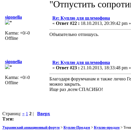
"Отпустить сопротив
sigonella
Re: Куплю для шлемофона
«
Ответ #22 :
18.10.2013, 20:39:42 pm »
Karma: +0/-0
Объязательно отпишусь.
Offline
sigonella
Re: Куплю для шлемофона
«
Ответ #23 :
21.10.2013, 18:33:48 pm »
Karma: +0/-0
Благодаря форумчанам и также лично Г
Offline
можно закрыть.
Ище раз ,всем СПАСИБО!
Страниц:
«
1
2
|
Вверх
Тэги:
Украинский авиационный форум
>
Куплю-Продам
>
Куплю-продам
> Тем