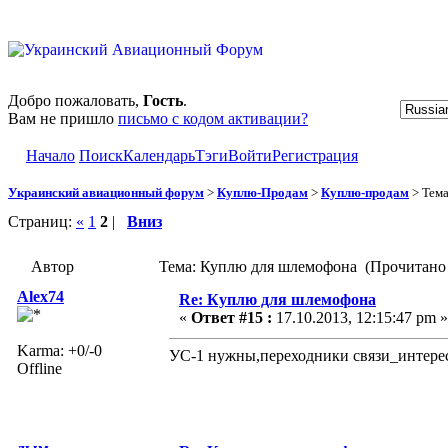
Добро пожаловать,
Гость
.
Вам не пришло
письмо с кодом активации?
Начало
Поиск
Календарь
Тэги
Войти
Регистрация
Украинский авиационный форум
>
Куплю-Продам
>
Куплю-продам
> Тем
Страниц:
«
1
2
|
Вниз
Автор
Тема: Куплю для шлемофона (Прочитано 
Alex74
Re: Куплю для шлемофона
«
Ответ #15 :
17.10.2013, 12:15:47 pm »
Karma: +0/-0
УС-1 нужны,переходники связи_интерес
Offline