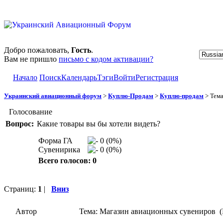
Добро пожаловать,
Гость
.
Вам не пришло
письмо с кодом активации?
Начало
Поиск
Календарь
Тэги
Войти
Регистрация
Украинский авиационный форум
>
Куплю-Продам
>
Куплю-продам
> Тем
Голосование
Вопрос:
Какие товары вы бы хотели видеть?
Форма ГА
0 (0%)
Сувенирика
0 (0%)
Всего голосов: 0
Страниц:
1
|
Вниз
Автор
Тема: Магазин авиационных сувениров (