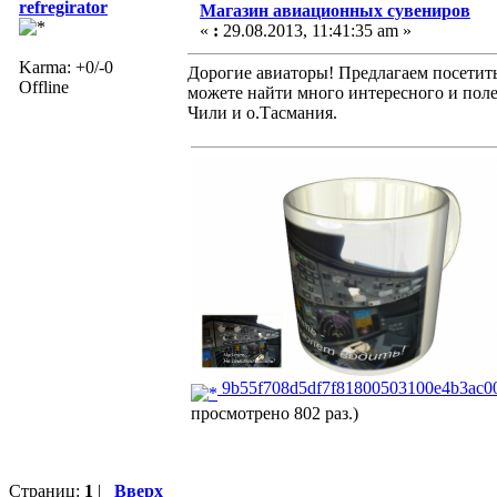
refregirator
Магазин авиационных сувениров
«
:
29.08.2013, 11:41:35 am »
Karma: +0/-0
Дорогие авиаторы! Предлагаем посетит
Offline
можете найти много интересного и полез
Чили и о.Тасмания.
9b55f708d5df7f81800503100e4b3ac00
просмотрено 802 раз.)
Страниц:
1
|
Вверх