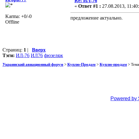
Re: ИЛ-76
«
Ответ #1 :
27.08.2013, 11:40
Karma: +0/-0
предложение актуально.
Offline
Страниц:
1
|
Вверх
Тэги:
ИЛ-76
ИЛ76
фюзеляж
Украинский авиационный форум
>
Куплю-Продам
>
Куплю-продам
> Тем
Powered by 