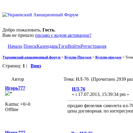
Добро пожаловать,
Гость
.
Вам не пришло
письмо с кодом активации?
Начало
Поиск
Календарь
Тэги
Войти
Регистрация
Украинский авиационный форум
>
Куплю-Продам
>
Куплю-продам
> Тем
Страниц:
1
|
Вниз
Автор
Тема: ИЛ-76 (Прочитано 2939 раз
Игорь777
ИЛ-76
«
:
17.07.2013, 15:39:34 pm »
Karma: +0/-0
продаю фюзеляж самолета ил-76
Offline
цена договорная. по интересую
Игорь777