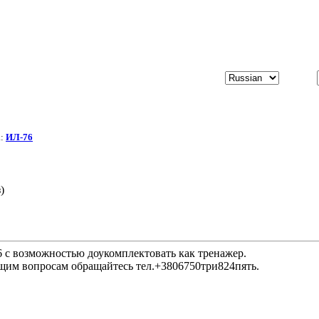
а:
ИЛ-76
)
 с возможностью доукомплектовать как тренажер.
щим вопросам обращайтесь тел.+3806750три824пять.