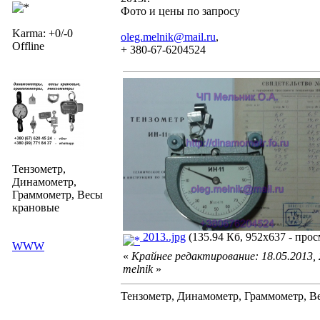
Фото и цены по запросу
Karma: +0/-0
oleg.melnik@mail.ru
,
Offline
+ 380-67-6204524
Тензометр,
Динамометр,
Граммометр, Весы
крановые
2013..jpg
(135.94 Кб, 952x637 - прос
WWW
«
Крайнее редактирование: 18.05.2013,
melnik
»
Тензометр, Динамометр, Граммометр, Ве