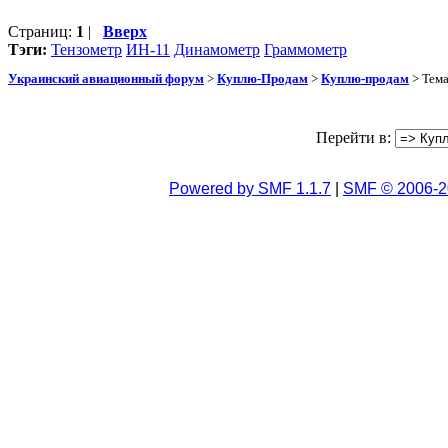
Страниц:
1
|
Вверх
Тэги:
Тензометр
ИН-11
Динамометр
Граммометр
Украинский авиационный форум
>
Куплю-Продам
>
Куплю-продам
> Тем
Перейти в:
Powered by SMF 1.1.7
|
SMF © 2006-2