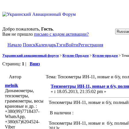
Добро пожаловать,
Гость
.
Вам не пришло
письмо с кодом активации?
Начало
Поиск
Календарь
Тэги
Войти
Регистрация
Украинский авиационный форум
>
Куплю-Продам
>
Куплю-продам
> Тем
Страниц:
1
|
Вниз
Автор
Тема: Тензометры ИН-11, новые и б/у, по
melnik
Тензометры ИН-11, новые и б/у, полн
Динамометры,
«
:
18.05.2013, 21:35:02 pm »
тензометры,
граммометры, весы
Тензометры ИН-11, новые и б/у, полный 
крановые и др. :
+380(99)7718437-
В наличии :
WhatsApp,
+380(67)6204524-
Тензометры ИН-11, новые и б/у, полный
Viber
2013г.