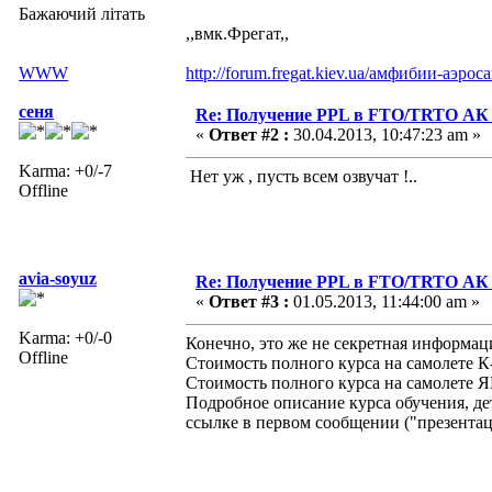
Бажаючий літать
,,вмк.Фрегат,,
WWW
http://forum.fregat.kiev.ua/амфибии-аэро
сеня
Re: Получение PPL в FTO/TRTO АК
«
Ответ #2 :
30.04.2013, 10:47:23 am »
Karma: +0/-7
Нет уж , пусть всем озвучат !..
Offline
avia-soyuz
Re: Получение PPL в FTO/TRTO АК
«
Ответ #3 :
01.05.2013, 11:44:00 am »
Karma: +0/-0
Конечно, это же не секретная информа
Offline
Стоимость полного курса на самолете К-1
Стоимость полного курса на самолете ЯК
Подробное описание курса обучения, де
ссылке в первом сообщении ("презента