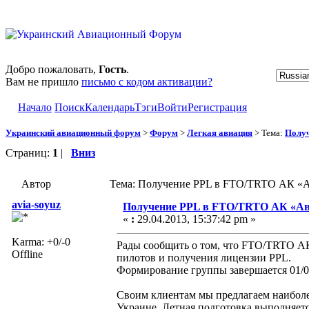
Добро пожаловать,
Гость
.
Вам не пришло
письмо с кодом активации?
Начало
Поиск
Календарь
Тэги
Войти
Регистрация
Украинский авиационный форум
>
Форум
>
Легкая авиация
> Тема:
Полу
Страниц:
1
|
Вниз
Автор
Тема: Получение PPL в FTO/TRTO АК «А
avia-soyuz
Получение PPL в FTO/TRTO АК «А
«
:
29.04.2013, 15:37:42 pm »
Karma: +0/-0
Рады сообщить о том, что FTO/TRTO А
Offline
пилотов и получения лицензии PPL.
Формирование группы завершается 01/06/
Своим клиентам мы предлагаем наиболе
Украине. Летная подготовка выполняется