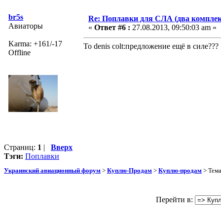
br5s
Re: Поплавки для СЛА (два комплек
Авиаторы
«
Ответ #6 :
27.08.2013, 09:50:03 am »
Karma: +161/-17
To denis colt:предложение ещё в силе???
Offline
Страниц:
1
|
Вверх
Тэги:
Поплавки
Украинский авиационный форум
>
Куплю-Продам
>
Куплю-продам
> Тем
Перейти в: