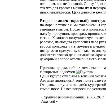
отличная, вес не большой. Снизу "брон
так что для красоты можно их и перекра
шпаклёвки/краски.
Цена данного компл
Второй комплект (красный)
, конструк
на море на тачке с 81-м субариком. В с
зацепило винтом. После чего поплавок 
палубу, просушил, проверил, прошпаклев
сезона. Комплект получился чуть тяжеле
рабочие, имеют два крепления пера руля
второй комплект чуть тяжелее и куплен
потёртости присутствуют, так что для к
добавится только цена шпаклёвки/краск
дежурный вопрос отвечаю на него заран
Причина продажи обоих комплектов
- м
с открытых водоёмов
Цены будут актуальны в течении месяца
Аргументированный торг приветствует
Отправка покупателю
- либо курьерской
самовывозе. На все вопросы по установк
«
Крайнее редактирование: 16.03.2013,
denis colt
»