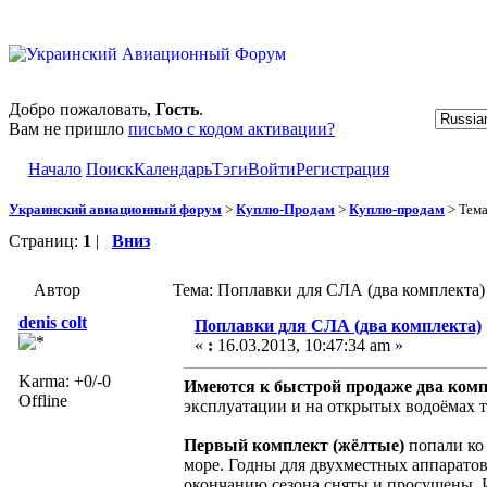
Добро пожаловать,
Гость
.
Вам не пришло
письмо с кодом активации?
Начало
Поиск
Календарь
Тэги
Войти
Регистрация
Украинский авиационный форум
>
Куплю-Продам
>
Куплю-продам
> Тем
Страниц:
1
|
Вниз
Автор
Тема: Поплавки для СЛА (два комплекта)
denis colt
Поплавки для СЛА (два комплекта)
«
:
16.03.2013, 10:47:34 am »
Karma: +0/-0
Имеются к быстрой продаже два ком
Offline
эксплуатации и на открытых водоёмах т
Первый комплект (жёлтые)
попали ко 
море. Годны для двухместных аппарато
окончанию сезона сняты и просушены. И