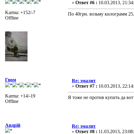
«
Ответ #6 :
10.03.2013, 21:34
Karma: +152/-7
По 40грн. возьму килограмм 25
Offline
Гном
Re: эмалит
«
Ответ #7 :
10.03.2013, 22:14
Karma: +14/-19
Я тоже не против купить да вот 
Offline
Андрій
Re: эмалит
«
Ответ #8 :
11.03.2013, 23:08