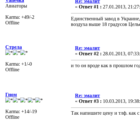
Vane4ka
Re: эмалит
Авиаторы
«
Ответ #1 :
27.01.2013, 21:27
Karma: +49/-2
Единственный завод в Украине,
Offline
воздуха выше 18 градусов Цель
Стрела
Re: эмалит
«
Ответ #2 :
28.01.2013, 07:33
Karma: +1/-0
и то он вроде как в прошлом го
Offline
Гном
Re: эмалит
«
Ответ #3 :
10.03.2013, 19:38
Karma: +14/-19
Так напишите цену и тлф. как с
Offline