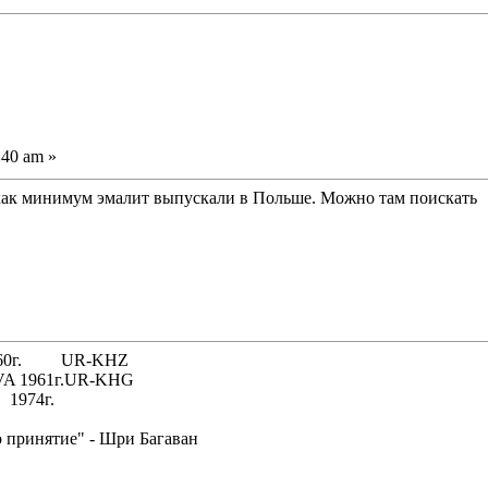
:40 am »
 как минимум эмалит выпускали в Польше. Можно там поискать
 1960г. UR-KHZ
61г.UR-KHG
74г.
о принятие" - Шри Багаван