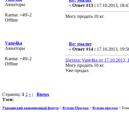
Re: эмалит
Авиаторы
«
Ответ #13 :
17.10.2013, 18:4
Karma: +49/-2
Могу продать 10 кг.
Offline
Vane4ka
Re: эмалит
Авиаторы
«
Ответ #14 :
17.10.2013, 19:5
Karma: +49/-2
Цитата: Vane4ka от 17.10.2013, 
Offline
Могу продать 10 кг.
Уже продал.
Страниц:
1
2
»
|
Вверх
Тэги:
Украинский авиационный форум
>
Куплю-Продам
>
Куплю-продам
> Тем