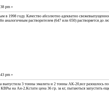
:38 pm »
м в 1998 году. Качество абсолютно адекватно свежевыпущенному
ибо аналогичным растворителем (647 или 650) растворяется до л
:43 pm »
а выпустила 3 тонны эмалита и 2 тонны АК-20,все разошлось по
ь КВРы на Ан-2.Кстати цена 36 гр. за кг, пытаються запустить е