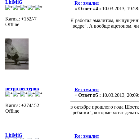
LhiMiG
Re: эмалит
«
Ответ #4 :
10.03.2013, 19:58
Karma: +152/-7
Я работал эмалитом, выпущенны
Offline
"ведре". А вообще ацетоном, л
петро нестеров
Re: эмалит
«
Ответ #5 :
10.03.2013, 20:09
Karma: +274/-52
в октябре прошлого года Шостк
Offline
"ребятки", которые хотят делат
LhiMiG
Re: эмалит