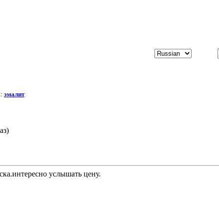
а:
эмалит
аз)
ска.интересно услышать цену.