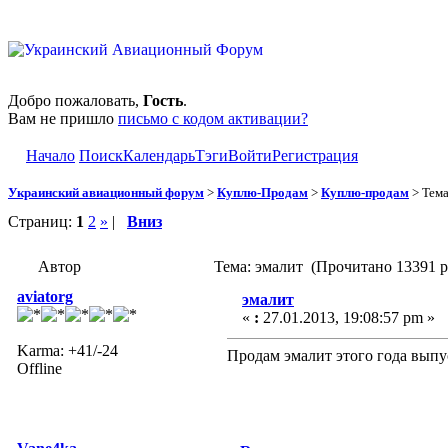
Добро пожаловать,
Гость
.
Вам не пришло
письмо с кодом активации?
Начало
Поиск
Календарь
Тэги
Войти
Регистрация
Украинский авиационный форум
>
Куплю-Продам
>
Куплю-продам
> Тем
Страниц:
1
2
»
|
Вниз
Автор
Тема: эмалит (Прочитано 13391 р
aviatorg
эмалит
«
:
27.01.2013, 19:08:57 pm »
Karma: +41/-24
Продам эмалит этого года выпу
Offline