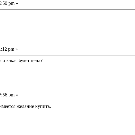
6:50 pm »
1:12 pm »
 и какая будет цена?
7:56 pm »
, имеется желание купить.