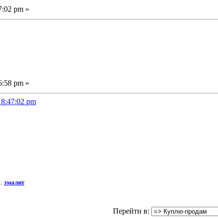
7:02 pm »
6:58 pm »
18:47:02 pm
а:
эмалит
Перейти в: