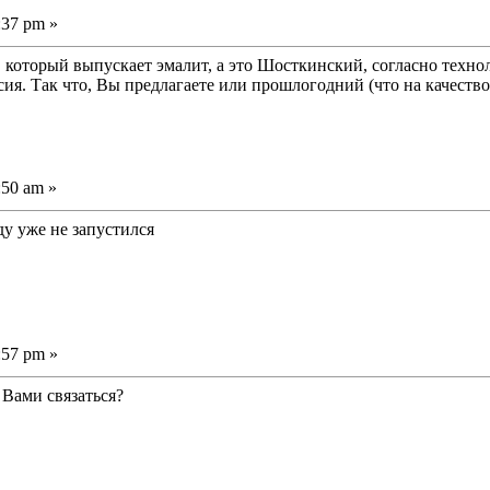
:37 pm »
 который выпускает эмалит, а это Шосткинский, согласно техн
сия. Так что, Вы предлагаете или прошлогодний (что на качеств
:50 am »
ду уже не запустился
:57 pm »
 Вами связаться?