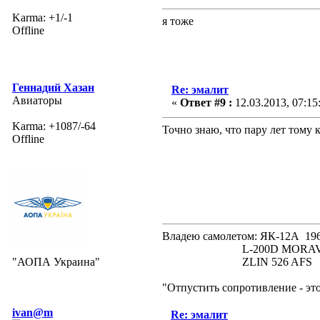
Karma: +1/-1
я тоже
Offline
Геннадий Хазан
Re: эмалит
Авиаторы
«
Ответ #9 :
12.03.2013, 07:15
Karma: +1087/-64
Точно знаю, что пару лет тому
Offline
Владею самолетом: ЯК-12А
L-200D MORAVA 19
"АОПА Украина"
ZLIN 526 AFS 19
"Отпустить сопротивление - эт
ivan@m
Re: эмалит