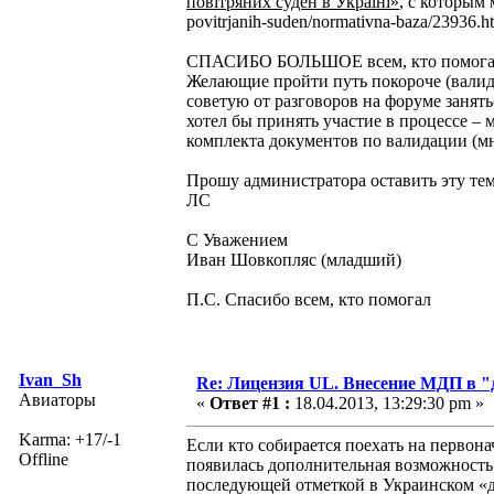
повітряних суден в Україні»
, с которым
povіtrjanih-suden/normativna-baza/23936.h
СПАСИБО БОЛЬШОЕ всем, кто помогал с
Желающие пройти путь покороче (валида
советую от разговоров на форуме занять
хотел бы принять участие в процессе –
комплекта документов по валидации (мн
Прошу администратора оставить эту тем
ЛС
С Уважением
Иван Шовкопляс (младший)
П.С. Спасибо всем, кто помогал
Ivan_Sh
Re: Лицензия UL. Внесение МДП в "
Авиаторы
«
Ответ #1 :
18.04.2013, 13:29:30 pm »
Karma: +17/-1
Если кто собирается поехать на первона
Offline
появилась дополнительная возможность 
последующей отметкой в Украинском «до