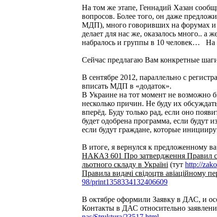
На том же этапе, Геннадий Хазан соо
вопросов. Более того, он даже предло
МДП), много говоривших на форумах и в
делает для нас же, оказалось много.. а
набралось и группы в 10 человек… На ч
Сейчас предлагаю Вам конкретные шаги
В сентябре 2012, параллельно с регист
вписать МДП в «додаток».
В Украине на тот момент не возможно 
несколько причин. Не буду их обсуждат
вперёд. Буду только рад, если оно поя
будет одобрена программа, если будут 
если будут граждане, которые инициирую
В итоге, я вернулся к предложенному в
НАКАЗ 601 Про затвердження Правил серт
льотного складу в Україні
(тут
http://za
Правила видачі свідоцтв авіаційному пе
98/print1358334132406609
В октябре оформили Заявку в ДАС, и о
Контакты в ДАС относительно заявлен
nas/Struktura/23517.html