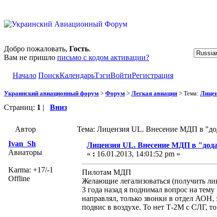
Добро пожаловать,
Гость
.
Вам не пришло
письмо с кодом активации?
Начало
Поиск
Календарь
Тэги
Войти
Регистрация
Украинский авиационный форум
>
Форум
>
Легкая авиация
> Тема:
Лицен
Страниц:
1
|
Вниз
Автор
Тема: Лицензия UL. Внесение МДП в "до
Ivan_Sh
Лицензия UL. Внесение МДП в "дод
Авиаторы
«
:
16.01.2013, 14:01:52 pm »
Karma: +17/-1
Пилотам МДП
Offline
Желающие легализоваться (получить ли
3 года назад я поднимал вопрос на тему 
направлял, только звонки в отдел АОН
подвис в воздухе. То нет Т-2М с СЛГ, то