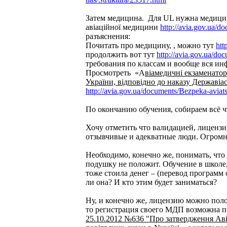
Затем медицина. Для UL нужна медицин
авіаційної медицини
http://avia.gov.ua/d
разъяснения:
Почитать про медицину, , можно тут
htt
продолжить вот тут
http://avia.gov.ua/do
требования по классам и вообще вся ин
Просмотреть «А
віамедичні екзаменато
України, відповідно до наказу Державіа
http://avia.gov.ua/documents/Bezpeka-aviat
По окончанию обучения, собираем всё ч
Хочу отметить что валидацией, лиценз
отзывчивые и адекватные люди. Огро
Необходимо, конечно же, понимать, что
подушку не положит. Обучение в школе,
тоже стоила денег – (перевод программ 
ли она? И кто этим будет заниматься?
Ну, и конечно же, лицензию можно поло
то регистрация своего МДП возможна п
25.10.2012 №636 "Про затвердження Аві