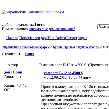
Добро пожаловать,
Гость
.
Вам не пришло
письмо с кодом активации?
Начало
Поиск
Календарь
Тэги
Войти
Регистрация
Украинский авиационный форум
>
Куплю-Продам
>
Куплю-продам
> Тем
Страниц:
1
|
Вниз
Автор
Тема: самолет Е-12 за 4500 $ (Прочитано 
дон Юрий
самолет Е-12 за 4500 $
Авиаторы
«
:
12.09.2012, 10:38:44 am »
Karma: +34/-1
Продам планер самолета Е-12н (с подкос
Offline
полностью комплектен, могу содействов
планер полностью разбирается до состо
легковом автомобиле.
Прекрасный бюджетный аппарат (вес пус
час), не требует ангара, достаточно уг