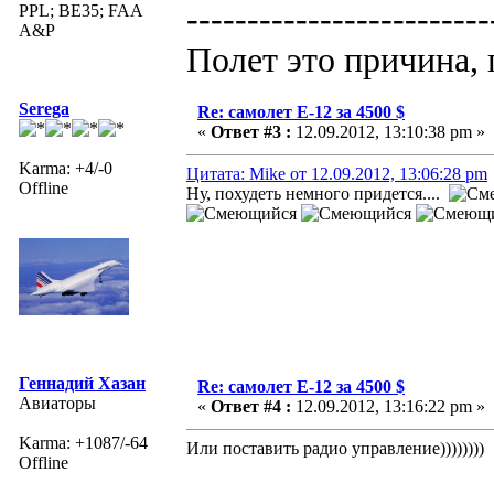
-------------------------
PPL; BE35; FAA
A&P
Полет это причина, 
Serega
Re: самолет Е-12 за 4500 $
«
Ответ #3 :
12.09.2012, 13:10:38 pm »
Karma: +4/-0
Цитата: Mike от 12.09.2012, 13:06:28 pm
Offline
Ну, похудеть немного придется....
Геннадий Хазан
Re: самолет Е-12 за 4500 $
Авиаторы
«
Ответ #4 :
12.09.2012, 13:16:22 pm »
Karma: +1087/-64
Или поставить радио управление))))))))
Offline