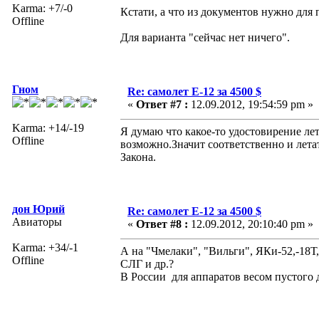
Karma: +7/-0
Кстати, а что из документов нужно для 
Offline
Для варианта "сейчас нет ничего".
Гном
Re: самолет Е-12 за 4500 $
«
Ответ #7 :
12.09.2012, 19:54:59 pm »
Karma: +14/-19
Я думаю что какое-то удостовирение лет
Offline
возможно.Значит соответственно и летат
Закона.
дон Юрий
Re: самолет Е-12 за 4500 $
Авиаторы
«
Ответ #8 :
12.09.2012, 20:10:40 pm »
Karma: +34/-1
А на "Чмелаки", "Вильги", ЯКи-52,-18Т
Offline
СЛГ и др.?
В России для аппаратов весом пустого д