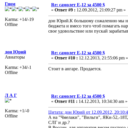
Гном
Re: самолет Е-12 за 4500 $
«
Ответ #9 :
12.09.2012, 21:09:27 pm »
Karma: +14/-19
дон Юрий.К большому сожалению мы не 
Offline
бюджета и вмесо того чтоб помагать на
свое удовольствие или пускай зарабатыв
дон Юрий
Re: самолет Е-12 за 4500 $
Авиаторы
«
Ответ #10 :
12.12.2013, 21:55:06 pm »
Karma: +34/-1
Стоит в ангаре. Продается.
Offline
Л А Г
Re: самолет Е-12 за 4500 $
«
Ответ #11 :
14.12.2013, 10:34:30 am »
Karma: +1/-0
Цитата: дон Юрий от 12.09.2012, 20:10:
Offline
А на "Чмелаки", "Вильги", ЯКи-52,-18Т
СЛГ и др.?
В России для аппаратов весом пустого д