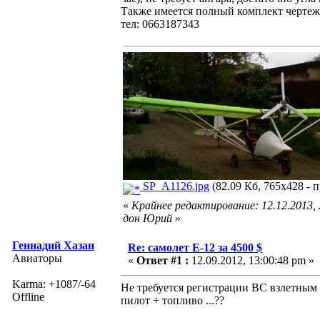
Также имеется полный комплект чертеже
тел: 0663187343
SP_A1126.jpg
(82.09 Кб, 765x428 - 
«
Крайнее редактирование: 12.12.2013,
дон Юрий
»
Геннадий Хазан
Re: самолет Е-12 за 4500 $
Авиаторы
«
Ответ #1 :
12.09.2012, 13:00:48 pm »
Karma: +1087/-64
Не требуется регистрации ВС взлетным в
Offline
пилот + топливо ...??