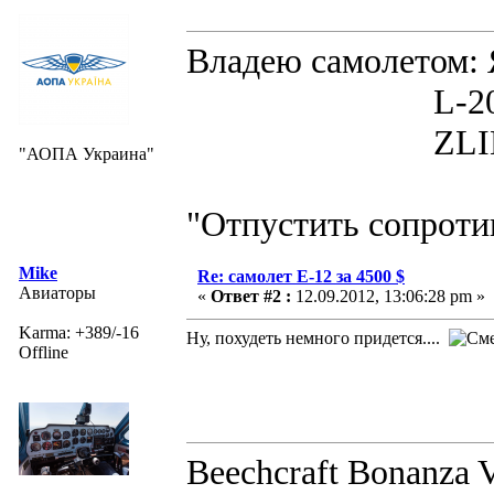
Владею самолето
L-200D MOR
ZLIN 526 
"АОПА Украина"
"Отпустить сопротив
Mike
Re: самолет Е-12 за 4500 $
Авиаторы
«
Ответ #2 :
12.09.2012, 13:06:28 pm »
Karma: +389/-16
Ну, похудеть немного придется....
Offline
Beechcraft Bonanza V