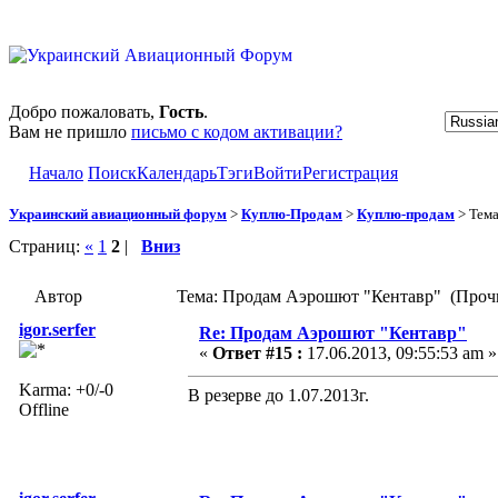
Добро пожаловать,
Гость
.
Вам не пришло
письмо с кодом активации?
Начало
Поиск
Календарь
Тэги
Войти
Регистрация
Украинский авиационный форум
>
Куплю-Продам
>
Куплю-продам
> Тем
Страниц:
«
1
2
|
Вниз
Автор
Тема: Продам Аэрошют "Кентавр" (Прочи
igor.serfer
Re: Продам Аэрошют "Кентавр"
«
Ответ #15 :
17.06.2013, 09:55:53 am »
Karma: +0/-0
В резерве до 1.07.2013г.
Offline