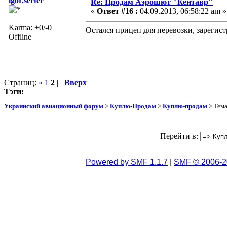
igor.serfer
Re: Продам Аэрошют "Кентавр"
«
Ответ #16 :
04.09.2013, 06:58:22 am »
Karma: +0/-0
Остался прицеп для перевозки, зарегист
Offline
Страниц:
«
1
2
|
Вверх
Тэги:
Украинский авиационный форум
>
Куплю-Продам
>
Куплю-продам
> Тем
Перейти в:
Powered by SMF 1.1.7
|
SMF © 2006-2