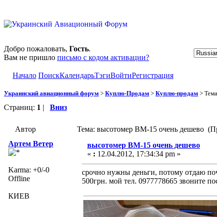
Добро пожаловать,
Гость
.
Вам не пришло
письмо с кодом активации?
Начало
Поиск
Календарь
Тэги
Войти
Регистрация
Украинский авиационный форум
>
Куплю-Продам
>
Куплю-продам
> Тем
Страниц:
1
|
Вниз
Автор
Тема: высотомер ВМ-15 очень дешево (Пр
Артем Ветер
высотомер ВМ-15 очень дешево
«
:
12.04.2012, 17:34:34 pm »
Karma: +0/-0
срочно нужны деньги, потому отдаю почт
Offline
500грн. мой тел. 0977778665 звоните пос
КИЕВ