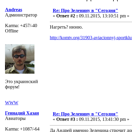
Andreas
Re: Про Зеленину в "Сегодня"
Администратор
«
Ответ #2 :
09.11.2015, 13:10:51 pm »
Karma: +457/-40
Нагреть? нюню.
Offline
http://komtv.org/31903-aviacionnyj-sportklu
Это украинский
форум!
WWW
Геннадий Хазан
Re: Про Зеленину в "Сегодня"
Авиаторы
«
Ответ #3 :
09.11.2015, 13:41:30 pm »
Karma: +1087/-64
Да Андрей именно Зеленина строчит д