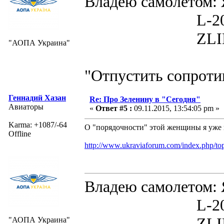
Владею самолето
L-200D MOR
ZLIN 526 
"АОПА Украина"
"Отпустить сопротив
Геннадий Хазан
Re: Про Зеленину в "Сегодня"
Авиаторы
«
Ответ #5 :
09.11.2015, 13:54:05 pm »
Karma: +1087/-64
О "порядочности" этой женщины я уже 
Offline
http://www.ukraviaforum.com/index.php/top
Владею самолето
L-200D MOR
ZLIN 526 
"АОПА Украина"