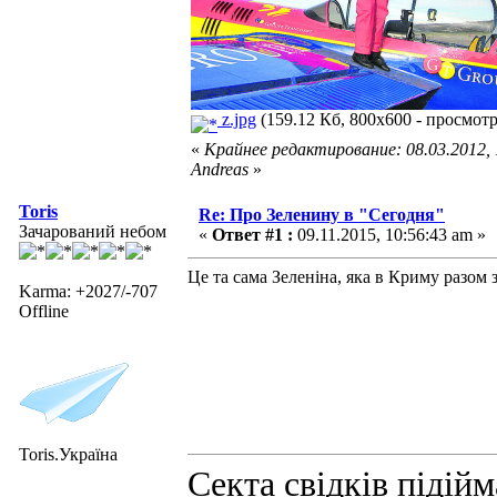
z.jpg
(159.12 Кб, 800x600 - просмотр
«
Крайнее редактирование: 08.03.2012,
Andreas
»
Toris
Re: Про Зеленину в "Сегодня"
Зачарований небом
«
Ответ #1 :
09.11.2015, 10:56:43 am »
Це та сама Зеленіна, яка в Криму разом 
Karma: +2027/-707
Offline
Toris.Україна
Секта свідків підій