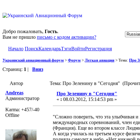
Добро пожаловать,
Гость
.
Вам не пришло
письмо с кодом активации?
Начало
Поиск
Календарь
Тэги
Войти
Регистрация
Украинский авиационный форум
>
Форум
>
Легкая авиация
> Тема:
Про З
Страниц:
1
|
Вниз
Автор
Тема: Про Зеленину в "Сегодня" (Прочит
Andreas
Про Зеленину в "Сегодня"
Администратор
«
:
08.03.2012, 15:14:53 pm »
Karma: +457/-40
Offline
"Сложно поверить, что эта улыбчивая 
международных соревнований, член ед
(Франция). Еще во втором классе Людми
А когда училась на третьем курсе физи
подняла самолет в небо. «Нет никакой