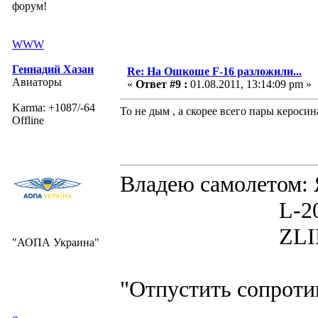
форум!
WWW
Геннадий Хазан
Re: На Ошкоше F-16 разложили...
Авиаторы
«
Ответ #9 :
01.08.2011, 13:14:09 pm »
Karma: +1087/-64
То не дым , а скорее всего пары керосина
Offline
Владею самолето
L-200D MOR
ZLIN 526 
"АОПА Украина"
"Отпустить сопротив