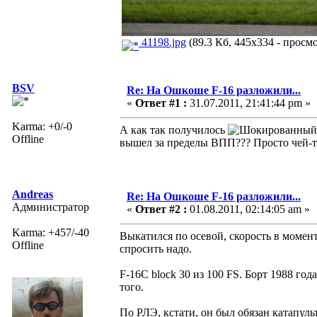
41198.jpg
(89.3 Кб, 445x334 - просмо
BSV
Re: На Ошкоше F-16 разложили...
«
Ответ #1 :
31.07.2011, 21:41:44 pm »
Karma: +0/-0
А как так получилось
Offline
вышел за пределы ВПП??? Просто чей-т
Andreas
Re: На Ошкоше F-16 разложили...
Администратор
«
Ответ #2 :
01.08.2011, 02:14:05 am »
Karma: +457/-40
Выкатился по осевой, скорость в момент
Offline
спросить надо.
F-16C block 30 из 100 FS. Борт 1988 год
того.
По РЛЭ, кстати, он был обязан катапул