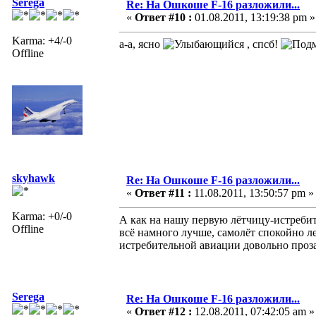
Serega
Re: На Ошкоше F-16 разложили...
«
Ответ #10 :
01.08.2011, 13:19:38 pm »
Karma: +4/-0
а-а, ясно
, спсб!
Offline
skyhawk
Re: На Ошкоше F-16 разложили...
«
Ответ #11 :
11.08.2011, 13:50:57 pm »
Karma: +0/-0
А как на нашу первую лётчицу-истребите
Offline
всё намного лучше, самолёт спокойно л
истребительной авиации довольно проза
Serega
Re: На Ошкоше F-16 разложили...
«
Ответ #12 :
12.08.2011, 07:42:05 am »