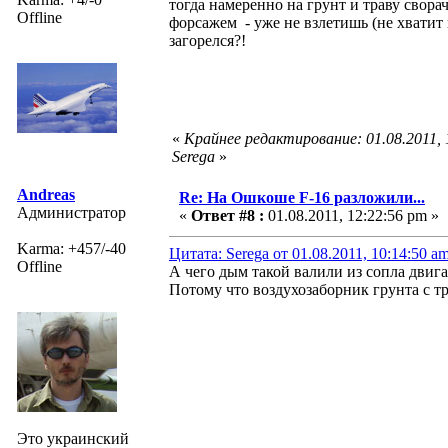
тогда намеренно на грунт и траву свора
Offline
форсажем - уже не взлетишь (не хватит 
загорелся?!
«
Крайнее редактирование: 01.08.2011,
Serega
»
Andreas
Re: На Ошкоше F-16 разложили...
Администратор
«
Ответ #8 :
01.08.2011, 12:22:56 pm »
Karma: +457/-40
Цитата: Serega от 01.08.2011, 10:14:50 a
Offline
А чего дым такой валили из сопла двига
Потому что воздухозаборник грунта с тр
Это украинский