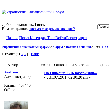
Добро пожаловать,
Гость
.
Вам не пришло
письмо с кодом активации?
Начало
Поиск
Календарь
Тэги
Войти
Регистрация
Украинский авиационный форум
>
Форум
>
Военная авиация
> Тема:
На О
Страниц:
1
2
»
|
Вниз
Автор
Тема: На Ошкоше F-16 разложили... (Про
Andreas
На Ошкоше F-16 разложили...
Администратор
«
:
31.07.2011, 02:30:20 am »
Karma: +457/-40
Offline