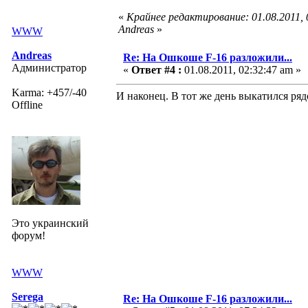
«
Крайнее редактирование: 01.08.2011,
Andreas
»
WWW
Andreas
Re: На Ошкоше F-16 разложили...
Администратор
«
Ответ #4 :
01.08.2011, 02:32:47 am »
Karma: +457/-40
И наконец. В тот же день выкатился рядо
Offline
Это украинский
форум!
WWW
Serega
Re: На Ошкоше F-16 разложили...