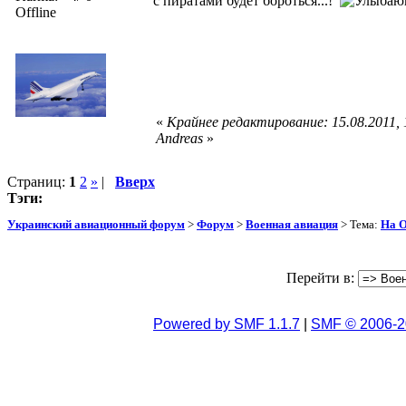
с пиратами будет бороться...!
Offline
«
Крайнее редактирование: 15.08.2011,
Andreas
»
Страниц:
1
2
»
|
Вверх
Тэги:
Украинский авиационный форум
>
Форум
>
Военная авиация
> Тема:
На О
Перейти в:
Powered by SMF 1.1.7
|
SMF © 2006-2