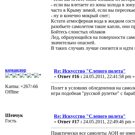
- если вы влетаете из зоны холода в зо
часто в Крыму зимой, если вы пересека
- ну и конечно мокрый снег;
Кстати атмосферная вода в жидком сост
разобьете самолетом такие капли, они пр
Бойтесь слоистых облаков
Лед, образующийся на поверхности само
значительно опасней.
В таких случаях лучше снизится и идти н
командор
Re: Искусство "Слепого полета"
«
Ответ #16 :
24.05.2011, 22:41:58 pm »
Karma: +267/-66
Полет в условиях обледенения на самоле
Offline
игра подобная "русской рулетке" с бар
Шевчук
Re: Искусство "Слепого полета"
Гость
«
Ответ #17 :
24.05.2011, 22:49:46 pm »
Практически все самолеты АОН не име