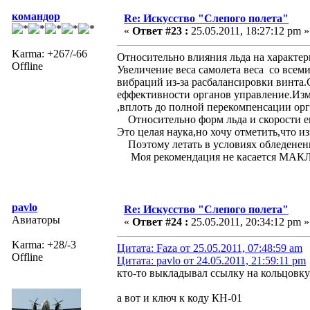
командор
Re: Искусство "Слепого полета"
«
Ответ #23 :
25.05.2011, 18:27:12 pm »
Karma: +267/-66
Относительно влияния льда на характер
Offline
Увеличение веса самолета веса со вс
вибраций из-за расбалансировки винт
еффективности органов управление.Из
,вплоть до полной перекомпенсации орг
Относительно форм льда и скорости ег
Это целая наука,но хочу отметить,что и
Поэтому летать в условиях обледенения
Моя рекомендация не касается МА
pavlo
Re: Искусство "Слепого полета"
Авиаторы
«
Ответ #24 :
25.05.2011, 20:34:12 pm »
Karma: +28/-3
Цитата: Faza от 25.05.2011, 07:48:59 am
Offline
Цитата: pavlo от 24.05.2011, 21:59:11 pm
кто-то выкладывал ссылку на кольцовк
а вот и ключ к коду КН-01