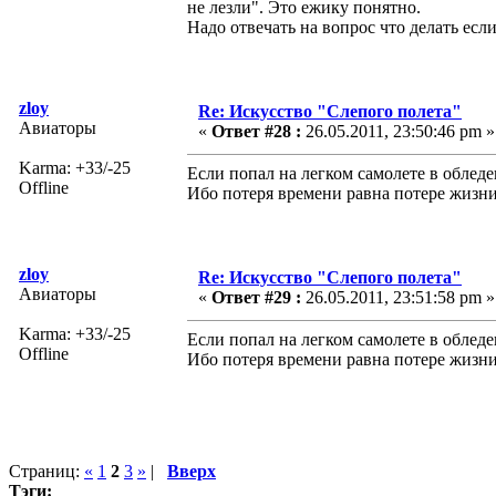
не лезли". Это ежику понятно.
Надо отвечать на вопрос что делать если
zloy
Re: Искусство "Слепого полета"
Авиаторы
«
Ответ #28 :
26.05.2011, 23:50:46 pm »
Karma: +33/-25
Если попал на легком самолете в облед
Offline
Ибо потеря времени равна потере жизни
zloy
Re: Искусство "Слепого полета"
Авиаторы
«
Ответ #29 :
26.05.2011, 23:51:58 pm »
Karma: +33/-25
Если попал на легком самолете в облед
Offline
Ибо потеря времени равна потере жизни
Страниц:
«
1
2
3
»
|
Вверх
Тэги: