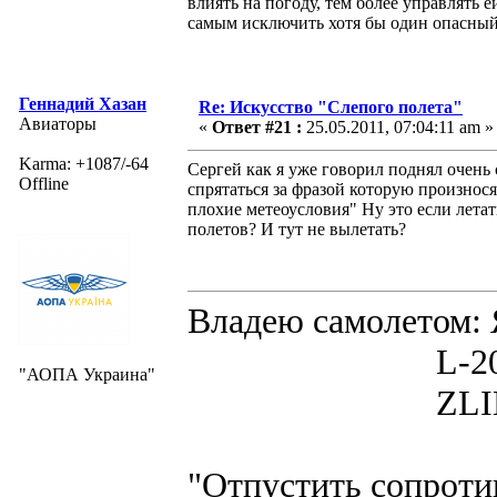
влиять на погоду, тем более управлять 
самым исключить хотя бы один опасный
Геннадий Хазан
Re: Искусство "Слепого полета"
Авиаторы
«
Ответ #21 :
25.05.2011, 07:04:11 am »
Karma: +1087/-64
Сергей как я уже говорил поднял очен
Offline
спрятаться за фразой которую произнося
плохие метеоусловия" Ну это если летат
полетов? И тут не вылетать?
Владею самолето
L-200D MOR
"АОПА Украина"
ZLIN 526 
"Отпустить сопротив