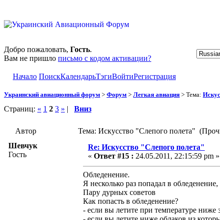
Добро пожаловать,
Гость
.
Вам не пришло
письмо с кодом активации?
Начало
Поиск
Календарь
Тэги
Войти
Регистрация
Украинский авиационный форум
>
Форум
>
Легкая авиация
> Тема:
Искус
Страниц:
«
1
2
3
»
|
Вниз
Автор
Тема: Искусство "Слепого полета" (Проч
Шевчук
Re: Искусство "Слепого полета"
Гость
«
Ответ #15 :
24.05.2011, 22:15:59 pm »
Обледенение.
Я несколько раз попадал в обледенение,
Пару дурных советов
Как попасть в обледенение?
- если вы летите при температуре ниже 
- если вы летите ниже облаков из котор