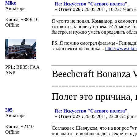
Mike
Re: Искусство "Слепого полета"
Авиаторы
«
Ответ #26 :
26.05.2011, 10:23:19 am »
Karma: +389/-16
Я что то не понял. Командор, а самолет
Offline
готовится к полету на земле? А может т
быстро, и нужно уметь определить обле
PS. Я помню смотрел фильмы - Геннадий,
законспектировал пока...
http://www.ukra
PPL; BE35; FAA
Beechcraft Bonanza V
A&P
-------------------------
Полет это причина, 
305
Re: Искусство "Слепого полета"
Авиаторы
«
Ответ #27 :
26.05.2011, 23:00:54 pm »
Karma: +21/-0
Согласен с Шевчуком, что на вопрос "что
Offline
попадайте. и вообще надо засекретить 