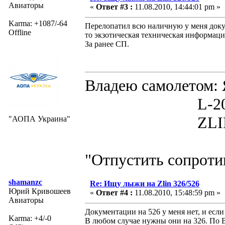
Авиаторы
«
Ответ #3 :
11.08.2010, 14:44:01 pm »
Karma: +1087/-64
Перелопатил всю наличную у меня доку
Offline
то экзотическая техническая информация
За ранее СП.
Владею самолето
L-200D MOR
ZLIN 526 
"АОПА Украина"
"Отпустить сопротив
shamanzc
Re: Ищу лыжи на Zlin 326/526
Юрий Кривошеев
«
Ответ #4 :
11.08.2010, 15:48:59 pm »
Авиаторы
Документации на 526 у меня нет, и если
Karma: +4/-0
В любом случае нужны они на 326. По 