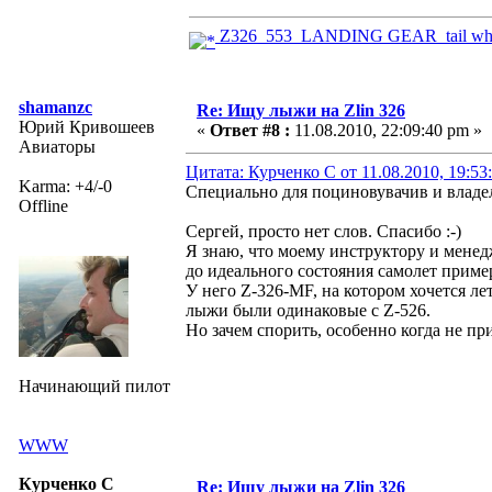
Z326_553_LANDING GEAR_tail whee
shamanzc
Re: Ищу лыжи на Zlin 326
Юрий Кривошеев
«
Ответ #8 :
11.08.2010, 22:09:40 pm »
Авиаторы
Цитата: Курченко С от 11.08.2010, 19:53
Karma: +4/-0
Специально для поциновувачив и влад
Offline
Сергей, просто нет слов. Спасибо :-)
Я знаю, что моему инструктору и менед
до идеального состояния самолет приме
У него Z-326-MF, на котором хочется ле
лыжи были одинаковые с Z-526.
Но зачем спорить, особенно когда не пр
Начинающий пилот
WWW
Курченко С
Re: Ищу лыжи на Zlin 326