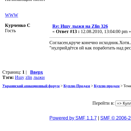
WWW
Курченко С
Re: Ищу лыжи на Zlin 326
Гость
«
Ответ #13 :
12.08.2010, 13:04:00 pm »
Согласен,круче конечно исходник.Хотя...
"ну,прийдётся ой как поработать над ре
Страниц:
1
|
Вверх
Тэги:
Ищу
zlin
лыжи
Украинский авиационный форум
>
Куплю-Продам
>
Куплю-продам
> Тем
Перейти в:
Powered by SMF 1.1.7
|
SMF © 2006-2