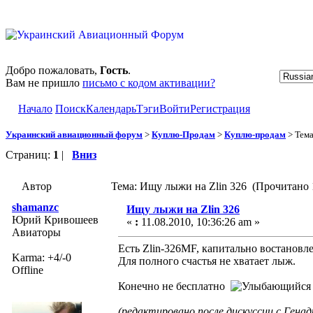
Добро пожаловать,
Гость
.
Вам не пришло
письмо с кодом активации?
Начало
Поиск
Календарь
Тэги
Войти
Регистрация
Украинский авиационный форум
>
Куплю-Продам
>
Куплю-продам
> Тем
Страниц:
1
|
Вниз
Автор
Тема: Ищу лыжи на Zlin 326 (Прочитано 
shamanzc
Ищу лыжи на Zlin 326
Юрий Кривошеев
«
:
11.08.2010, 10:36:26 am »
Авиаторы
Есть Zlin-326MF, капитально востановл
Karma: +4/-0
Для полного счастья не хватает лыж.
Offline
Конечно не бесплатно
(редактировано после дискуссии с Гена