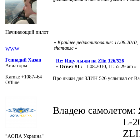
Начинающий пилот
«
Крайнее редактирование: 11.08.2010,
shamanzc
»
WWW
Геннадий Хазан
Re: Ищу лыжи на Zlin 326/526
Авиаторы
«
Ответ #1 :
11.08.2010, 11:55:29 am »
Karma: +1087/-64
Про лыжи для ЗЛИН 526 услышал от Вас
Offline
Владею самолето
L-200D MOR
ZLIN 526 
"АОПА Украина"