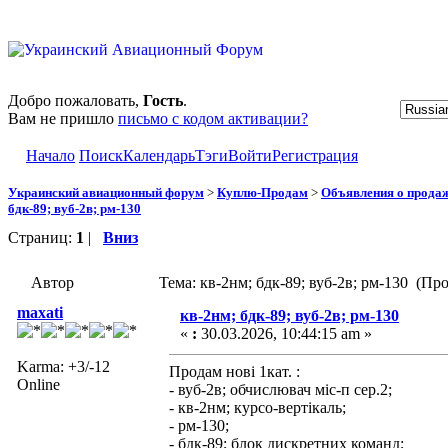
Добро пожаловать,
Гость
.
Вам не пришло
письмо с кодом активации?
Начало
Поиск
Календарь
Тэги
Войти
Регистрация
Украинский авиационный форум
>
Куплю-Продам
>
Объявления о прода
бдк-89; вуб-2в; рм-130
Страниц:
1
|
Вниз
Автор
Тема: кв-2нм; бдк-89; вуб-2в; рм-130 (Пр
maxati
кв-2нм; бдк-89; вуб-2в; рм-130
«
:
30.03.2026, 10:44:15 am »
Karma: +3/-12
Продам нові 1кат. :
Online
- вуб-2в; обчислювач міс-п сер.2;
- кв-2нм; курсо-вертікаль;
- рм-130;
- бдк-89; блок дискретних команд;