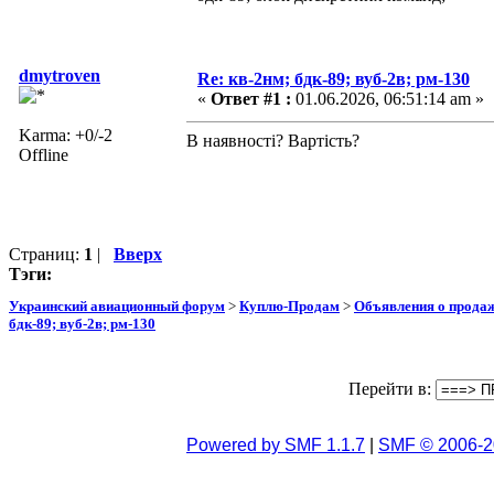
dmytroven
Re: кв-2нм; бдк-89; вуб-2в; рм-130
«
Ответ #1 :
01.06.2026, 06:51:14 am »
Karma: +0/-2
В наявності? Вартість?
Offline
Страниц:
1
|
Вверх
Тэги:
Украинский авиационный форум
>
Куплю-Продам
>
Объявления о прода
бдк-89; вуб-2в; рм-130
Перейти в:
Powered by SMF 1.1.7
|
SMF © 2006-2