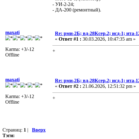
- УИ-2-24;
- ДА-200 (ремонтный).
maxati
Re: рми-2Б; вд-28Ксер.2; исд-1; ита-12
«
Ответ #1 :
30.03.2026, 10:47:35 am »
Karma: +3/-12
+
Offline
maxati
Re: рми-2Б; вд-28Ксер.2; исд-1; ита-12
«
Ответ #2 :
21.06.2026, 12:51:32 pm »
Karma: +3/-12
+
Offline
Страниц:
1
|
Вверх
Тэги: