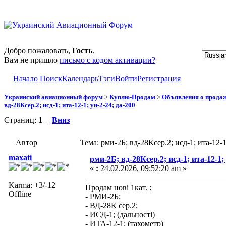
Добро пожаловать,
Гость
.
Вам не пришло
письмо с кодом активации?
Начало
Поиск
Календарь
Тэги
Войти
Регистрация
Украинский авиационный форум
>
Куплю-Продам
>
Объявления о прода
вд-28Ксер.2; исд-1; ита-12-1; уи-2-24; да-200
Страниц:
1
|
Вниз
Автор
Тема: рми-2Б; вд-28Ксер.2; исд-1; ита-12-
maxati
рми-2Б; вд-28Ксер.2; исд-1; ита-12-1; 
«
:
24.02.2026, 09:52:20 am »
Karma: +3/-12
Продам нові 1кат. :
Offline
- РМИ-2Б;
- ВД-28К сер.2;
- ИСД-1; (дальності)
- ИТА-12-1; (тахометр)