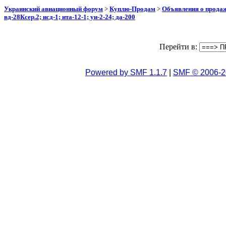
Украинский авиационный форум
>
Куплю-Продам
>
Объявления о прода
вд-28Ксер.2; исд-1; ита-12-1; уи-2-24; да-200
Перейти в:
Powered by SMF 1.1.7
|
SMF © 2006-2