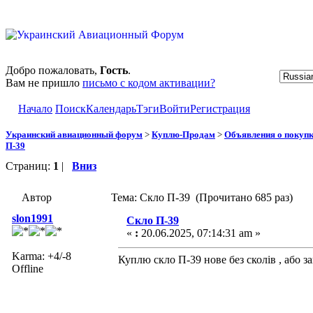
Добро пожаловать,
Гость
.
Вам не пришло
письмо с кодом активации?
Начало
Поиск
Календарь
Тэги
Войти
Регистрация
Украинский авиационный форум
>
Куплю-Продам
>
Объявления о покуп
П-39
Страниц:
1
|
Вниз
Автор
Тема: Скло П-39 (Прочитано 685 раз)
slon1991
Скло П-39
«
:
20.06.2025, 07:14:31 am »
Karma: +4/-8
Куплю скло П-39 нове без сколів , або 
Offline