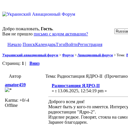
Добро пожаловать,
Гость
.
Вам не пришло
письмо с кодом активации?
Начало
Поиск
Календарь
Тэги
Войти
Регистрация
Украинский авиационный форум
>
Форум
>
Авиационный форум
> Тема:
Страниц:
1
|
Вниз
Автор
Тема: Радиостанция ЯДРО-II (Прочитано 
amator459
Радиостанция ЯДРО-II
«
:
13.06.2025, 12:54:19 pm »
Karma: +0/-4
Доброго всем дня!
Offline
Может быть у кого-то имеется. Интерес
радиостанции "Ядро-2".
Изделие редкое. Говорят, стояла на само
Заранее благодарен.